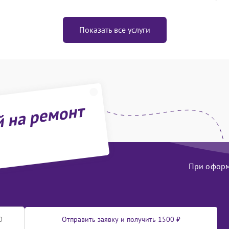
Показать все услуги
й на ремонт
При оформл
Отправить заявку и получить 1500 ₽