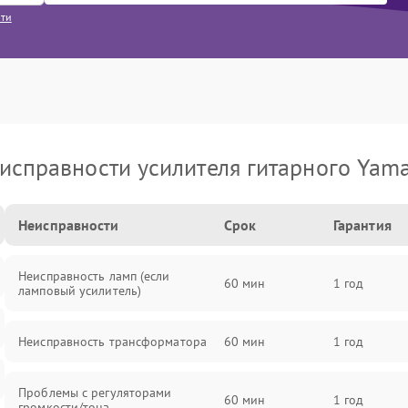
сти
исправности усилителя гитарного Yam
Неисправности
Срок
Гарантия
Неисправность ламп (если
60 мин
1 год
ламповый усилитель)
Неисправность трансформатора
60 мин
1 год
Проблемы с регуляторами
60 мин
1 год
громкости/тона