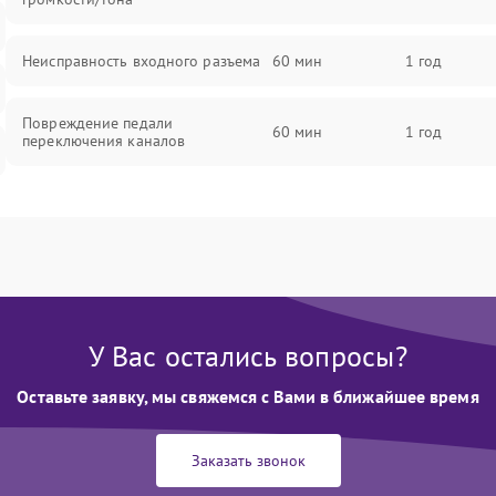
Неисправность входного разъема
60 мин
1 год
Повреждение педали
60 мин
1 год
переключения каналов
Неисправность блока питания
60 мин
1 год
Проблемы с пайкой на плате
60 мин
1 год
Неисправность предусилителя
60 мин
1 год
У Вас остались вопросы?
Неисправность выходного каскада
60 мин
1 год
Оставьте заявку, мы свяжемся с Вами в ближайшее время
Проблемы с эффектами
60 мин
1 год
Заказать звонок
(реверберация, дисторшн)