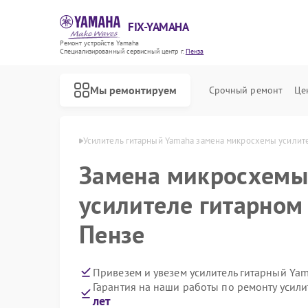
FIX-YAMAHA
Ремонт устройств Yamaha
Специализированный cервисный центр г.
Пенза
Мы ремонтируем
Срочный ремонт
Це
ных Yamaha в Пензе
Усилитель гитарный Yamaha замена микросхемы усилит
Замена микросхемы 
усилителе гитарном
Пензе
Привезем и увезем усилитель гитарный Ya
Гарантия на наши работы по ремонту усил
лет
Ремонт микшерных пультов Yamaha
Ремонт цифровых пианино Yamaha
Ремонт домашних кинотеатров Yamaha
Ремонт музыкальных центров Yamaha
Ремонт проигрывателей винила Yamaha
Ремонт холодильников Yamaha
Ремонт акустических систем Yamaha