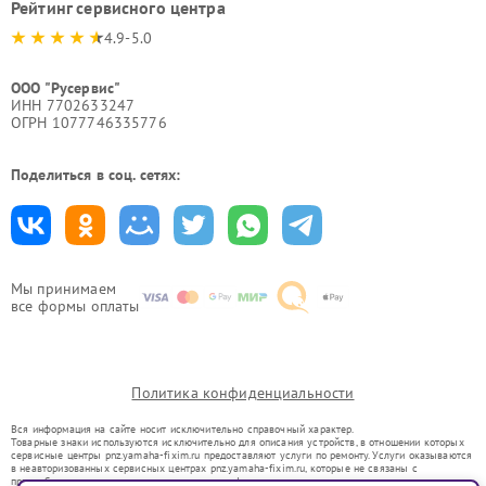
Рейтинг сервисного центра
4.9-5.0
ООО "Русервис"
ИНН 7702633247
ОГРН 1077746335776
Поделиться в соц. сетях:
Мы принимаем
все формы оплаты
Политика конфиденциальности
Вся информация на сайте носит исключительно справочный характер.
Товарные знаки используются исключительно для описания устройств, в отношении которых
сервисные центры pnz.yamaha-fixim.ru предоставляют услуги по ремонту. Услуги оказываются
в неавторизованных сервисных центрах pnz.yamaha-fixim.ru, которые не связаны с
правообладателями товарных знаков или их официальными представителями.