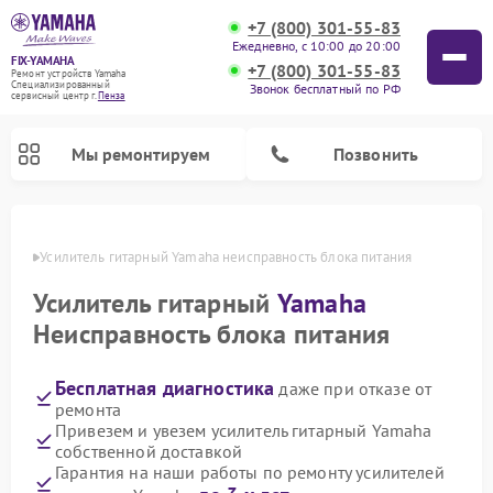
+7 (800) 301-55-83
Ежедневно, с 10:00 до 20:00
FIX-YAMAHA
+7 (800) 301-55-83
Ремонт устройств Yamaha
Специализированный
Звонок бесплатный по РФ
cервисный центр г.
Пенза
Мы ремонтируем
Позвонить
Пензе
Усилитель гитарный Yamaha неисправность блока питания
Усилитель гитарный
Yamaha
Неисправность блока питания
Бесплатная диагностика
даже при отказе от
ремонта
Привезем и увезем усилитель гитарный Yamaha
собственной доставкой
Ремонт проигрывателей винила Yamaha
Ремонт микшерных пультов Yamaha
Ремонт музыкальных центров Yamaha
Ремонт цифровых пианино Yamaha
Ремонт домашних кинотеатров Yamaha
Ремонт акустических систем Yamaha
Гарантия на наши работы по ремонту усилителей