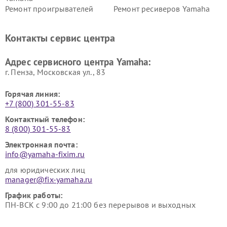
Ремонт проигрывателей
Ремонт ресиверов Yamaha
винила Yamaha
Ремонт усилителей гитарных
Ремонт холодильников
Контакты сервис центра
Yamaha
Yamaha
Ремонт аудиосистем Yamaha
Ремонт микрофонов Yamaha
Адрес сервисного центра Yamaha:
г. Пенза, Московская ул., 83
Горячая линия:
+7 (800) 301-55-83
Контактный телефон:
8 (800) 301-55-83
Электронная почта:
info@yamaha-fixim.ru
для юридических лиц
manager@fix-yamaha.ru
График работы:
ПН-ВСК с 9:00 до 21:00 без перерывов и выходных