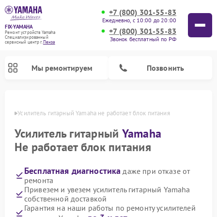
+7 (800) 301-55-83
Ежедневно, с 10:00 до 20:00
FIX-YAMAHA
+7 (800) 301-55-83
Ремонт устройств Yamaha
Специализированный
Звонок бесплатный по РФ
cервисный центр г.
Пенза
Мы ремонтируем
Позвонить
Пензе
Усилитель гитарный Yamaha не работает блок питания
Усилитель гитарный
Yamaha
Не работает блок питания
Бесплатная диагностика
даже при отказе от
ремонта
Привезем и увезем усилитель гитарный Yamaha
собственной доставкой
Ремонт проигрывателей винила Yamaha
Ремонт микшерных пультов Yamaha
Ремонт музыкальных центров Yamaha
Ремонт цифровых пианино Yamaha
Ремонт домашних кинотеатров Yamaha
Ремонт акустических систем Yamaha
Гарантия на наши работы по ремонту усилителей