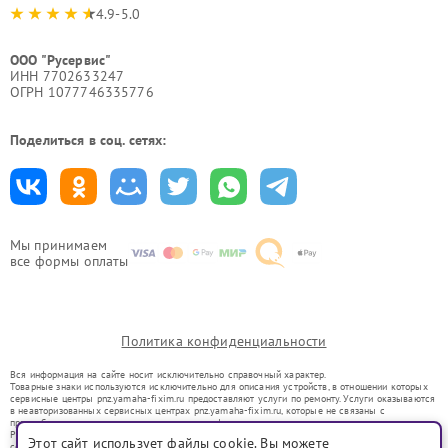
4.9-5.0
ООО "Русервис"
ИНН 7702633247
ОГРН 1077746335776
Поделиться в соц. сетях:
Мы принимаем
все формы оплаты
Политика конфиденциальности
Вся информация на сайте носит исключительно справочный характер.
Товарные знаки используются исключительно для описания устройств, в отношении которых
сервисные центры pnz.yamaha-fixim.ru предоставляют услуги по ремонту. Услуги оказываются
в неавторизованных сервисных центрах pnz.yamaha-fixim.ru, которые не связаны с
правообладателями товарных знаков или их официальными представителями.
Ремонт осуществляется для устройств, уже введенных в гражданский оборот в соответствии
Этот сайт использует файлы cookie. Вы можете
со статьей 1487 ГК РФ.