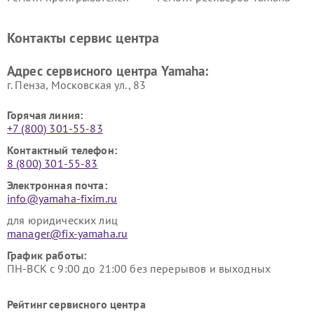
винила Yamaha
Ремонт усилителей гитарных
Ремонт холодильников
Контакты сервис центра
Yamaha
Yamaha
Ремонт аудиосистем Yamaha
Ремонт микрофонов Yamaha
Адрес сервисного центра Yamaha:
г. Пенза, Московская ул., 83
Горячая линия:
+7 (800) 301-55-83
Контактный телефон:
8 (800) 301-55-83
Электронная почта:
info@yamaha-fixim.ru
для юридических лиц
manager@fix-yamaha.ru
График работы:
ПН-ВСК с 9:00 до 21:00 без перерывов и выходных
Рейтинг сервисного центра