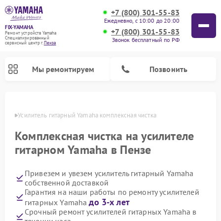
+7 (800) 301-55-83
Ежедневно, с 10:00 до 20:00
FIX-YAMAHA
+7 (800) 301-55-83
Ремонт устройств Yamaha
Специализированный
Звонок бесплатный по РФ
cервисный центр г.
Пенза
Мы ремонтируем
Позвонить
Пензе
Усилитель гитарный Yamaha комплексная чистка
Комплексная чистка на усилителе
гитарном Yamaha в Пензе
Привезем и увезем усилитель гитарный Yamaha
собственной доставкой
Гарантия на наши работы по ремонту усилителей
до 3-х лет
гитарных Yamaha
Ремонт проигрывателей винила Yamaha
Ремонт микшерных пультов Yamaha
Ремонт музыкальных центров Yamaha
Ремонт цифровых пианино Yamaha
Ремонт домашних кинотеатров Yamaha
Ремонт акустических систем Yamaha
Срочный ремонт усилителей гитарных Yamaha в