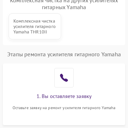
Комплексная чистка на других усилителях
2000 ₽
Подробнее →
(если есть)
гитарных Yamaha
Повреждение печатной
3000 ₽
Подробнее →
Комплексная чистка
платы
усилителя гитарного
Yamaha THR10II
Неисправность кнопок
500 ₽
Подробнее →
управления
Этапы ремонта усилителя гитарного Yamaha
1. Вы оставляете заявку
Оставьте заявку на ремонт усилителя гитарного Yamaha