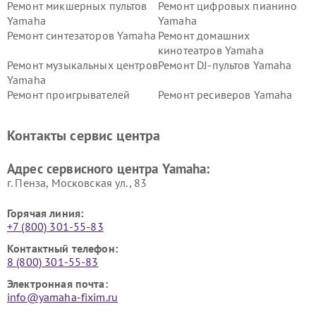
Ремонт микшерных пультов
Ремонт цифровых пианино
Yamaha
Yamaha
Ремонт синтезаторов Yamaha
Ремонт домашних
кинотеатров Yamaha
Ремонт музыкальных центров
Ремонт DJ-пультов Yamaha
Yamaha
Ремонт проигрывателей
Ремонт ресиверов Yamaha
винила Yamaha
Ремонт усилителей гитарных
Ремонт холодильников
Контакты сервис центра
Yamaha
Yamaha
Ремонт аудиосистем Yamaha
Ремонт микрофонов Yamaha
Адрес сервисного центра Yamaha:
г. Пенза, Московская ул., 83
Горячая линия:
+7 (800) 301-55-83
Контактный телефон:
8 (800) 301-55-83
Электронная почта:
info@yamaha-fixim.ru