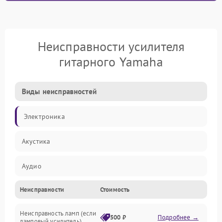
Неисправности усилителя
гитарного Yamaha
Виды неисправностей
Электроника
Акустика
Аудио
Неисправности
Стоимость
Управление
Неисправность ламп (если
Электропитание
500 ₽
Подробнее →
ламповый усилитель)