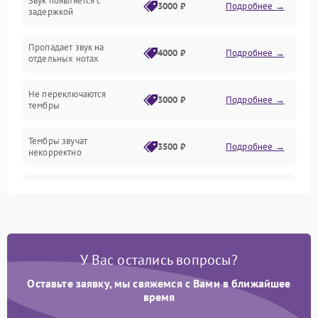
Звук появляется с
Подключения и интерфейсы
3000 ₽
Подробнее →
задержкой
Эффекты и функции
Пропадает звук на
4000 ₽
Подробнее →
отдельных нотах
Механические повреждения
Не переключаются
3000 ₽
Подробнее →
тембры
Оптика
Тембры звучат
Электроника
3500 ₽
Подробнее →
некорректно
Аудио
Самопроизвольно
2800 ₽
Подробнее →
меняется громкость
Программное обеспечение
У Вас остались вопросы?
Оставьте заявку, мы свяжемся с Вами в ближайшее
время