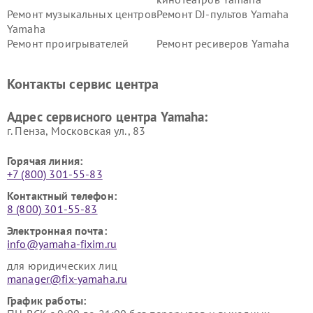
Ремонт музыкальных центров
Ремонт DJ-пультов Yamaha
Yamaha
Ремонт проигрывателей
Ремонт ресиверов Yamaha
винила Yamaha
Ремонт усилителей гитарных
Ремонт холодильников
Контакты сервис центра
Yamaha
Yamaha
Ремонт аудиосистем Yamaha
Ремонт микрофонов Yamaha
Адрес сервисного центра Yamaha:
г. Пенза, Московская ул., 83
Горячая линия:
+7 (800) 301-55-83
Контактный телефон:
8 (800) 301-55-83
Электронная почта:
info@yamaha-fixim.ru
для юридических лиц
manager@fix-yamaha.ru
График работы: