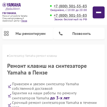
+7 (800) 301-55-83
Ежедневно, с 10:00 до 20:00
FIX-YAMAHA
+7 (800) 301-55-83
Ремонт устройств Yamaha
Специализированный
Звонок бесплатный по РФ
cервисный центр г.
Пенза
Мы ремонтируем
Позвонить
Пензе
Синтезатор Yamaha ремонт клавиш
Ремонт клавиш на синтезаторе
Yamaha в Пензе
Привезем и увезем синтезатор Yamaha
собственной доставкой
Гарантия на наши работы по ремонту
до 3-х лет
синтезаторов Yamaha
Ремонт микшерных пультов Yamaha
Ремонт домашних кинотеатров Yamaha
Ремонт проигрывателей винила Yamaha
Ремонт цифровых пианино Yamaha
Ремонт музыкальных центров Yamaha
Ремонт усилителей гитарных Yamaha
Ремонт акустических систем Yamaha
Срочный ремонт синтезаторов Yamaha в течении