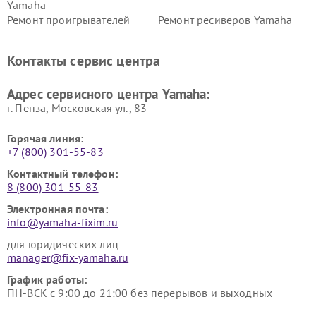
Yamaha
Ремонт проигрывателей
Ремонт ресиверов Yamaha
винила Yamaha
Ремонт усилителей гитарных
Ремонт холодильников
Контакты сервис центра
Yamaha
Yamaha
Ремонт аудиосистем Yamaha
Ремонт микрофонов Yamaha
Адрес сервисного центра Yamaha:
г. Пенза, Московская ул., 83
Горячая линия:
+7 (800) 301-55-83
Контактный телефон:
8 (800) 301-55-83
Электронная почта:
info@yamaha-fixim.ru
для юридических лиц
manager@fix-yamaha.ru
График работы:
ПН-ВСК с 9:00 до 21:00 без перерывов и выходных