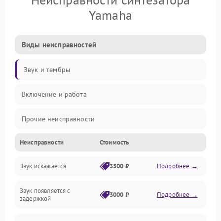
Yamaha
Виды неисправностей
Звук и тембры
Включение и работа
Прочие неисправности
Неисправности
Стоимость
Управление и электроника
Звук искажается
3500 ₽
Подробнее →
Клавиатура
Звук появляется с
Подключения и интерфейсы
3000 ₽
Подробнее →
задержкой
Эффекты и функции