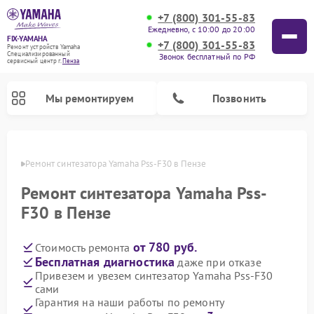
+7 (800) 301-55-83
Ежедневно, с 10:00 до 20:00
FIX-YAMAHA
+7 (800) 301-55-83
Ремонт устройств Yamaha
Специализированный
Звонок бесплатный по РФ
cервисный центр г.
Пенза
Мы ремонтируем
Позвонить
Пензе
Ремонт синтезатора Yamaha Pss-F30 в Пензе
Ремонт синтезатора Yamaha Pss-
F30 в Пензе
от 780 руб.
Стоимость ремонта
Бесплатная диагностика
даже при отказе
Привезем и увезем синтезатор Yamaha Pss-F30
сами
Ремонт микшерных пультов Yamaha
Ремонт домашних кинотеатров Yamaha
Ремонт проигрывателей винила Yamaha
Ремонт цифровых пианино Yamaha
Ремонт музыкальных центров Yamaha
Ремонт усилителей гитарных Yamaha
Ремонт акустических систем Yamaha
Гарантия на наши работы по ремонту