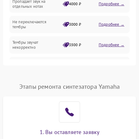
Пропадает звук на
4000 ₽
Подробнее →
отдельных нотах
Механические повреждения
Не переключаются
3000 ₽
Подробнее →
тембры
Оптика
Тембры звучат
Электроника
3500 ₽
Подробнее →
некорректно
Аудио
Самопроизвольно
2800 ₽
Подробнее →
меняется громкость
Программное обеспечение
Этапы ремонта синтезатора Yamaha
1. Вы оставляете заявку