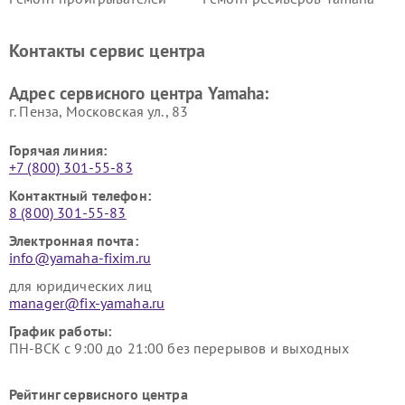
винила Yamaha
Ремонт усилителей гитарных
Ремонт холодильников
Контакты сервис центра
Yamaha
Yamaha
Ремонт аудиосистем Yamaha
Ремонт микрофонов Yamaha
Адрес сервисного центра Yamaha:
г. Пенза, Московская ул., 83
Горячая линия:
+7 (800) 301-55-83
Контактный телефон:
8 (800) 301-55-83
Электронная почта:
info@yamaha-fixim.ru
для юридических лиц
manager@fix-yamaha.ru
График работы:
ПН-ВСК с 9:00 до 21:00 без перерывов и выходных
Рейтинг сервисного центра