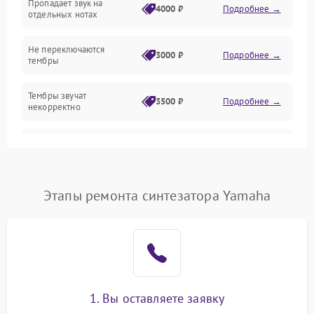
Пропадает звук на
4000 ₽
Подробнее →
отдельных нотах
Механические повреждения
Не переключаются
3000 ₽
Подробнее →
тембры
Оптика
Тембры звучат
Электроника
3500 ₽
Подробнее →
некорректно
Аудио
Самопроизвольно
2800 ₽
Подробнее →
меняется громкость
Программное обеспечение
Этапы ремонта синтезатора Yamaha
1. Вы оставляете заявку