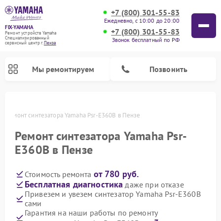
+7 (800) 301-55-83
Ежедневно, с 10:00 до 20:00
FIX-YAMAHA
+7 (800) 301-55-83
Ремонт устройств Yamaha
Специализированный
Звонок бесплатный по РФ
cервисный центр г.
Пенза
Мы ремонтируем
Позвонить
е
Ремонт синтезатора Yamaha Psr-E360B в Пензе
Ремонт синтезатора Yamaha Psr-
E360B в Пензе
от 780 руб.
Стоимость ремонта
Бесплатная диагностика
даже при отказе
Привезем и увезем синтезатор Yamaha Psr-E360B
сами
Ремонт микшерных пультов Yamaha
Ремонт домашних кинотеатров Yamaha
Ремонт проигрывателей винила Yamaha
Ремонт цифровых пианино Yamaha
Ремонт музыкальных центров Yamaha
Ремонт усилителей гитарных Yamaha
Ремонт акустических систем Yamaha
Гарантия на наши работы по ремонту