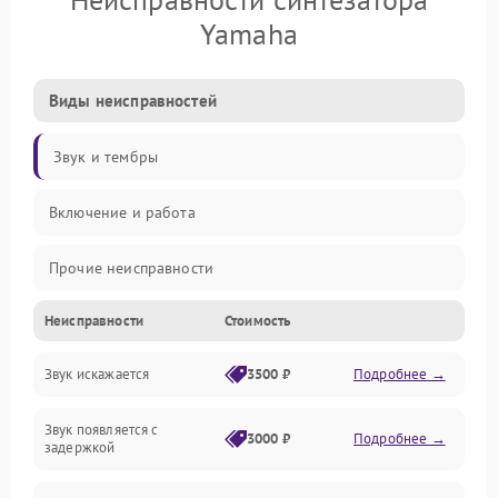
Yamaha
Виды неисправностей
Звук и тембры
Включение и работа
Прочие неисправности
Неисправности
Стоимость
Управление и электроника
Звук искажается
3500 ₽
Подробнее →
Клавиатура
Звук появляется с
Подключения и интерфейсы
3000 ₽
Подробнее →
задержкой
Эффекты и функции