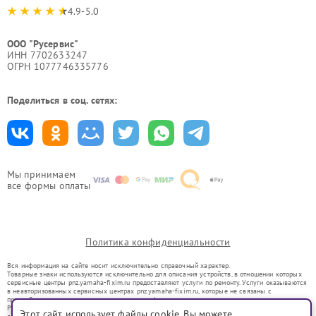
4.9-5.0
ООО "Русервис"
ИНН 7702633247
ОГРН 1077746335776
Поделиться в соц. сетях:
Мы принимаем
все формы оплаты
Политика конфиденциальности
Вся информация на сайте носит исключительно справочный характер.
Товарные знаки используются исключительно для описания устройств, в отношении которых
сервисные центры pnz.yamaha-fixim.ru предоставляют услуги по ремонту. Услуги оказываются
в неавторизованных сервисных центрах pnz.yamaha-fixim.ru, которые не связаны с
правообладателями товарных знаков или их официальными представителями.
Ремонт осуществляется для устройств, уже введенных в гражданский оборот в соответствии
Этот сайт использует файлы cookie. Вы можете