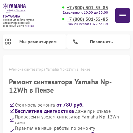
+7 (800) 301-55-83
Ежедневно, с 10:00 до 20:00
FIX-YAMAHA
+7 (800) 301-55-83
Ремонт устройств Yamaha
Специализированный
Звонок бесплатный по РФ
cервисный центр г.
Пенза
Мы ремонтируем
Позвонить
Пензе
Ремонт синтезатора Yamaha Np-12Wh в Пензе
Ремонт синтезатора Yamaha Np-
12Wh в Пензе
от 780 руб.
Стоимость ремонта
Бесплатная диагностика
даже при отказе
Привезем и увезем синтезатор Yamaha Np-12Wh
сами
Ремонт микшерных пультов Yamaha
Ремонт домашних кинотеатров Yamaha
Ремонт проигрывателей винила Yamaha
Ремонт цифровых пианино Yamaha
Ремонт музыкальных центров Yamaha
Ремонт усилителей гитарных Yamaha
Ремонт акустических систем Yamaha
Гарантия на наши работы по ремонту