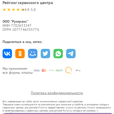
Рейтинг сервисного центра
4.9-5.0
ООО "Русервис"
ИНН 7702633247
ОГРН 1077746335776
Поделиться в соц. сетях:
Мы принимаем
все формы оплаты
Политика конфиденциальности
Вся информация на сайте носит исключительно справочный характер.
Товарные знаки используются исключительно для описания устройств, в отношении которых
сервисные центры pnz.yamaha-fixim.ru предоставляют услуги по ремонту. Услуги оказываются
в неавторизованных сервисных центрах pnz.yamaha-fixim.ru, которые не связаны с
правообладателями товарных знаков или их официальными представителями.