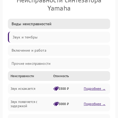
Yamaha
Виды неисправностей
Звук и тембры
Включение и работа
Прочие неисправности
Неисправности
Стоимость
Управление и электроника
Звук искажается
3500 ₽
Подробнее →
Клавиатура
Звук появляется с
Подключения и интерфейсы
3000 ₽
Подробнее →
задержкой
Эффекты и функции