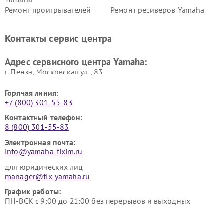
Ремонт проигрывателей
Ремонт ресиверов Yamaha
винила Yamaha
Ремонт усилителей гитарных
Ремонт холодильников
Контакты сервис центра
Yamaha
Yamaha
Ремонт аудиосистем Yamaha
Ремонт микрофонов Yamaha
Адрес сервисного центра Yamaha:
г. Пенза, Московская ул., 83
Горячая линия:
+7 (800) 301-55-83
Контактный телефон:
8 (800) 301-55-83
Электронная почта:
info@yamaha-fixim.ru
для юридических лиц
manager@fix-yamaha.ru
График работы:
ПН-ВСК с 9:00 до 21:00 без перерывов и выходных