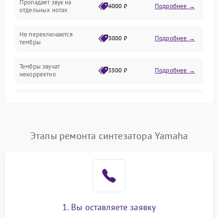
Пропадает звук на
4000 ₽
Подробнее →
отдельных нотах
Механические повреждения
Не переключаются
3000 ₽
Подробнее →
тембры
Оптика
Тембры звучат
Электроника
3500 ₽
Подробнее →
некорректно
Аудио
Самопроизвольно
2800 ₽
Подробнее →
меняется громкость
Программное обеспечение
Этапы ремонта синтезатора Yamaha
1. Вы оставляете заявку