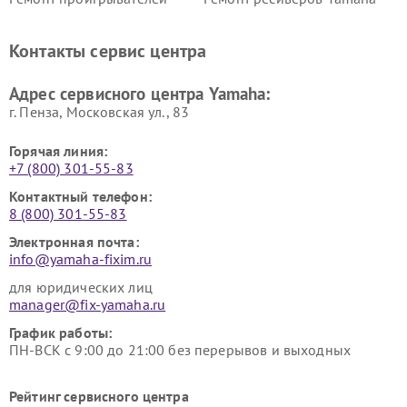
винила Yamaha
Ремонт усилителей гитарных
Ремонт холодильников
Контакты сервис центра
Yamaha
Yamaha
Ремонт аудиосистем Yamaha
Ремонт микрофонов Yamaha
Адрес сервисного центра Yamaha:
г. Пенза, Московская ул., 83
Горячая линия:
+7 (800) 301-55-83
Контактный телефон:
8 (800) 301-55-83
Электронная почта:
info@yamaha-fixim.ru
для юридических лиц
manager@fix-yamaha.ru
График работы:
ПН-ВСК с 9:00 до 21:00 без перерывов и выходных
Рейтинг сервисного центра