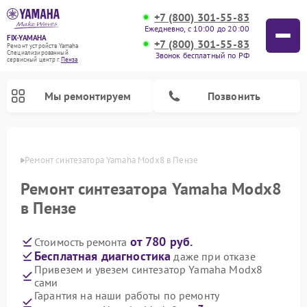
+7 (800) 301-55-83
Ежедневно, с 10:00 до 20:00
FIX-YAMAHA
+7 (800) 301-55-83
Ремонт устройств Yamaha
Специализированный
Звонок бесплатный по РФ
cервисный центр г.
Пенза
Мы ремонтируем
Позвонить
Пензе
Ремонт синтезатора Yamaha Modx8 в Пензе
Ремонт синтезатора Yamaha Modx8
в Пензе
от 780 руб.
Стоимость ремонта
Бесплатная диагностика
даже при отказе
Привезем и увезем синтезатор Yamaha Modx8
сами
Ремонт микшерных пультов Yamaha
Ремонт домашних кинотеатров Yamaha
Ремонт проигрывателей винила Yamaha
Ремонт цифровых пианино Yamaha
Ремонт музыкальных центров Yamaha
Ремонт усилителей гитарных Yamaha
Ремонт акустических систем Yamaha
Гарантия на наши работы по ремонту