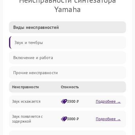
Yamaha
Виды неисправностей
Звук и тембры
Включение и работа
Прочие неисправности
Неисправности
Стоимость
Управление и электроника
Звук искажается
3500 ₽
Подробнее →
Клавиатура
Звук появляется с
Подключения и интерфейсы
3000 ₽
Подробнее →
задержкой
Эффекты и функции