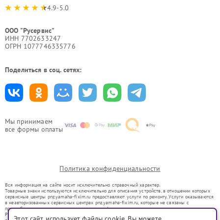
4.9-5.0
ООО "Русервис"
ИНН 7702633247
ОГРН 1077746335776
Поделиться в соц. сетях:
Мы принимаем
все формы оплаты
Политика конфиденциальности
Вся информация на сайте носит исключительно справочный характер.
Товарные знаки используются исключительно для описания устройств, в отношении которых
сервисные центры pnz.yamaha-fixim.ru предоставляют услуги по ремонту. Услуги оказываются
в неавторизованных сервисных центрах pnz.yamaha-fixim.ru, которые не связаны с
правообладателями товарных знаков или их официальными представителями.
Ремонт осуществляется для устройств, уже введенных в гражданский оборот в соответствии
Этот сайт использует файлы cookie. Вы можете