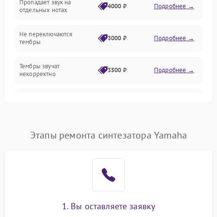
Пропадает звук на
4000 ₽
Подробнее →
отдельных нотах
Механические повреждения
Не переключаются
3000 ₽
Подробнее →
тембры
Оптика
Тембры звучат
Электроника
3500 ₽
Подробнее →
некорректно
Аудио
Самопроизвольно
2800 ₽
Подробнее →
меняется громкость
Программное обеспечение
Этапы ремонта синтезатора Yamaha
1. Вы оставляете заявку