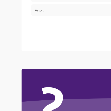
Аудио
?