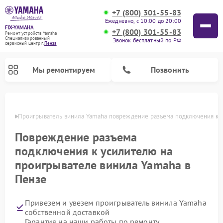
+7 (800) 301-55-83
Ежедневно, с 10:00 до 20:00
FIX-YAMAHA
+7 (800) 301-55-83
Ремонт устройств Yamaha
Специализированный
Звонок бесплатный по РФ
cервисный центр г.
Пенза
Мы ремонтируем
Позвонить
Пензе
Проигрыватель винила Yamaha повреждение разъема подключения к 
Повреждение разъема
подключения к усилителю на
проигрывателе винила Yamaha в
Пензе
Привезем и увезем проигрыватель винила Yamaha
Ремонт микшерных пультов Yamaha
Ремонт музыкальных центров Yamaha
Ремонт цифровых пианино Yamaha
Ремонт домашних кинотеатров Yamaha
Ремонт усилителей гитарных Yamaha
Ремонт акустических систем Yamaha
собственной доставкой
Гарантия на наши работы по ремонту