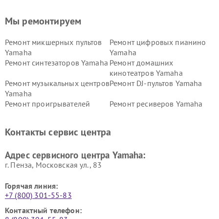
Мы ремонтируем
Ремонт микшерных пультов
Ремонт цифровых пианино
Yamaha
Yamaha
Ремонт синтезаторов Yamaha
Ремонт домашних
кинотеатров Yamaha
Ремонт музыкальных центров
Ремонт DJ-пультов Yamaha
Yamaha
Ремонт проигрывателей
Ремонт ресиверов Yamaha
винила Yamaha
Ремонт усилителей гитарных
Ремонт холодильников
Контакты сервис центра
Yamaha
Yamaha
Ремонт аудиосистем Yamaha
Ремонт микрофонов Yamaha
Адрес сервисного центра Yamaha:
г. Пенза, Московская ул., 83
Горячая линия:
+7 (800) 301-55-83
Контактный телефон: