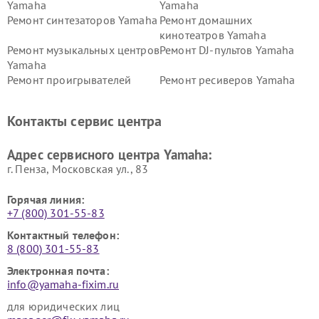
Yamaha
Yamaha
Ремонт синтезаторов Yamaha
Ремонт домашних
кинотеатров Yamaha
Ремонт музыкальных центров
Ремонт DJ-пультов Yamaha
Yamaha
Ремонт проигрывателей
Ремонт ресиверов Yamaha
винила Yamaha
Ремонт усилителей гитарных
Ремонт холодильников
Контакты сервис центра
Yamaha
Yamaha
Ремонт аудиосистем Yamaha
Ремонт микрофонов Yamaha
Адрес сервисного центра Yamaha:
г. Пенза, Московская ул., 83
Горячая линия:
+7 (800) 301-55-83
Контактный телефон:
8 (800) 301-55-83
Электронная почта:
info@yamaha-fixim.ru
для юридических лиц