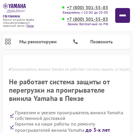
+7 (800) 301-55-83
Ежедневно, с 10:00 до 20:00
FIX-YAMAHA
+7 (800) 301-55-83
Ремонт устройств Yamaha
Специализированный
Звонок бесплатный по РФ
cервисный центр г.
Пенза
Мы ремонтируем
Позвонить
Пензе
Проигрыватель винила Yamaha не работает система защиты от перегр
Не работает система защиты от
перегрузки на проигрывателе
винила Yamaha в Пензе
Привезем и увезем проигрыватель винила Yamaha
собственной доставкой
Ремонт микшерных пультов Yamaha
Ремонт музыкальных центров Yamaha
Ремонт цифровых пианино Yamaha
Ремонт домашних кинотеатров Yamaha
Ремонт усилителей гитарных Yamaha
Ремонт акустических систем Yamaha
Гарантия на наши работы по ремонту
до 3-х лет
проигрывателей винила Yamaha