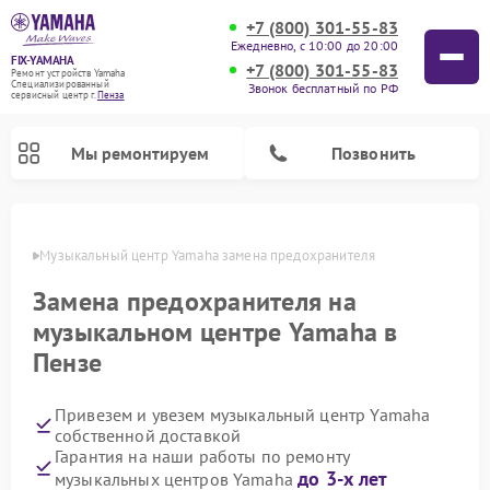
+7 (800) 301-55-83
Ежедневно, с 10:00 до 20:00
FIX-YAMAHA
+7 (800) 301-55-83
Ремонт устройств Yamaha
Специализированный
Звонок бесплатный по РФ
cервисный центр г.
Пенза
Мы ремонтируем
Позвонить
Пензе
Музыкальный центр Yamaha замена предохранителя
Замена предохранителя на
музыкальном центре Yamaha в
Пензе
Привезем и увезем музыкальный центр Yamaha
собственной доставкой
Ремонт микшерных пультов Yamaha
Ремонт проигрывателей винила Yamaha
Ремонт цифровых пианино Yamaha
Ремонт домашних кинотеатров Yamaha
Ремонт усилителей гитарных Yamaha
Ремонт акустических систем Yamaha
Гарантия на наши работы по ремонту
до 3-х лет
музыкальных центров Yamaha