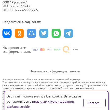
ООО "Русервис"
ИНН 7702633247
ОГРН 1077746335776
Поделиться в соц. сетях:
Мы принимаем
все формы оплаты
Политика конфиденциальности
Вся информация на сайте носит исключительно справочный характер.
Товарные знаки используются исключительно для описания устройств, в отношении которых
сервисные центры pnz.yamaha-fixim.ru предоставляют услуги по ремонту. Услуги оказываются
в неавторизованных сервисных центрах pnz.yamaha-fixim.ru, которые не связаны с
правообладателями товарных знаков или их официальными представителями.
Ремонт осуществляется для устройств, уже введенных в гражданский оборот в соответствии
Этот сайт использует файлы cookie. Вы можете
со статьей 1487 ГК РФ.
Использование товарных знаков не преследует цели индивидуализации услуг или введения
ознакомиться с
правилами использования
Согласен
потребителей в заблуждение, а служит для информирования о предоставляемых услугах по
ремонту техники указанных брендов.
файлов cookie
Представленная на сайте информация не является публичной офертой, определяемой