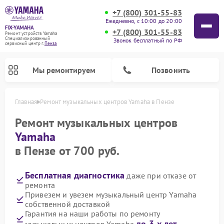
+7 (800) 301-55-83
Ежедневно, с 10:00 до 20:00
FIX-YAMAHA
+7 (800) 301-55-83
Ремонт устройств Yamaha
Специализированный
Звонок бесплатный по РФ
cервисный центр г.
Пенза
Мы ремонтируем
Позвонить
Главная
Ремонт музыкальных центров Yamaha в Пензе
Ремонт музыкальных центров
Yamaha
в Пензе от 700 руб.
Бесплатная диагностика
даже при отказе от
ремонта
Привезем и увезем музыкальный центр Yamaha
собственной доставкой
Ремонт микшерных пультов Yamaha
Ремонт проигрывателей винила Yamaha
Ремонт цифровых пианино Yamaha
Ремонт домашних кинотеатров Yamaha
Ремонт усилителей гитарных Yamaha
Ремонт акустических систем Yamaha
Гарантия на наши работы по ремонту
до 3-х лет