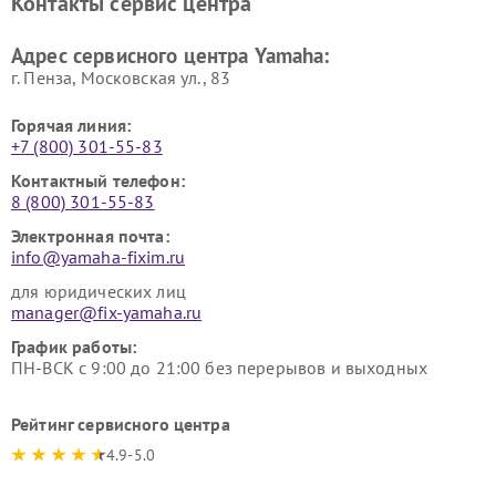
Контакты сервис центра
Yamaha
Yamaha
Ремонт аудиосистем Yamaha
Ремонт микрофонов Yamaha
Адрес сервисного центра Yamaha:
г. Пенза, Московская ул., 83
Горячая линия:
+7 (800) 301-55-83
Контактный телефон:
8 (800) 301-55-83
Электронная почта:
info@yamaha-fixim.ru
для юридических лиц
manager@fix-yamaha.ru
График работы:
ПН-ВСК с 9:00 до 21:00 без перерывов и выходных
Рейтинг сервисного центра
4.9-5.0