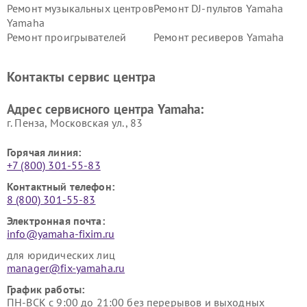
Ремонт музыкальных центров
Ремонт DJ-пультов Yamaha
Yamaha
Ремонт проигрывателей
Ремонт ресиверов Yamaha
винила Yamaha
Ремонт усилителей гитарных
Ремонт холодильников
Контакты сервис центра
Yamaha
Yamaha
Ремонт аудиосистем Yamaha
Ремонт микрофонов Yamaha
Адрес сервисного центра Yamaha:
г. Пенза, Московская ул., 83
Горячая линия:
+7 (800) 301-55-83
Контактный телефон:
8 (800) 301-55-83
Электронная почта:
info@yamaha-fixim.ru
для юридических лиц
manager@fix-yamaha.ru
График работы:
ПН-ВСК с 9:00 до 21:00 без перерывов и выходных