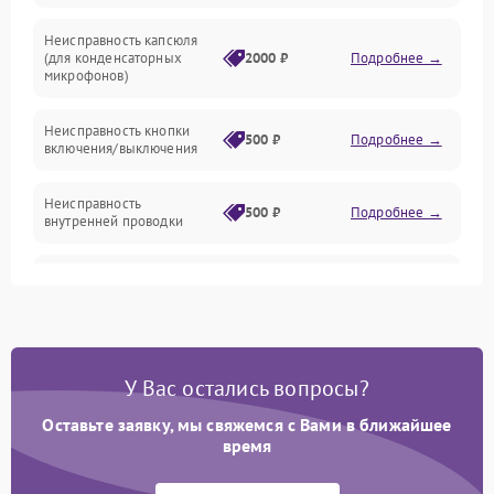
Неисправность капсюля
Аксессуары
(для конденсаторных
2000 ₽
Подробнее →
микрофонов)
Неисправность кнопки
500 ₽
Подробнее →
включения/выключения
Неисправность
500 ₽
Подробнее →
внутренней проводки
Неисправность
1500 ₽
Подробнее →
предусилителя
Поломка батарейного
отсека (для беспроводных
1000 ₽
Подробнее →
У Вас остались вопросы?
микрофонов)
Оставьте заявку, мы свяжемся с Вами в ближайшее
Неисправность антенны
время
(для беспроводных
1000 ₽
Подробнее →
микрофонов)