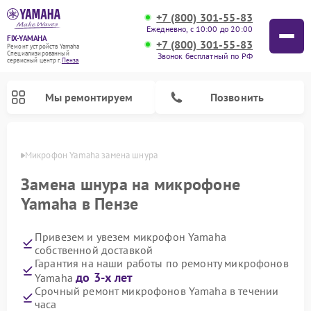
+7 (800) 301-55-83
Ежедневно, с 10:00 до 20:00
FIX-YAMAHA
+7 (800) 301-55-83
Ремонт устройств Yamaha
Специализированный
Звонок бесплатный по РФ
cервисный центр г.
Пенза
Мы ремонтируем
Позвонить
Пензе
Микрофон Yamaha замена шнура
Замена шнура на микрофоне
Yamaha в Пензе
Привезем и увезем микрофон Yamaha
собственной доставкой
Гарантия на наши работы по ремонту микрофонов
до 3-х лет
Yamaha
Ремонт проигрывателей винила Yamaha
Ремонт микшерных пультов Yamaha
Ремонт музыкальных центров Yamaha
Ремонт усилителей гитарных Yamaha
Ремонт цифровых пианино Yamaha
Ремонт домашних кинотеатров Yamaha
Ремонт акустических систем Yamaha
Срочный ремонт микрофонов Yamaha в течении
часа