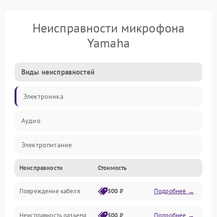
Неисправности микрофона
Yamaha
Виды неисправностей
Электроника
Аудио
Электропитание
Неисправности
Стоимость
Интерфейсы
Повреждение кабеля
500 ₽
Подробнее →
Капсюль
Неисправность разъема
500 ₽
Подробнее →