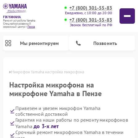
+7 (800) 301-55-83
Ежедневно, с 10:00 до 20:00
FIX-YAMAHA
+7 (800) 301-55-83
Ремонт устройств Yamaha
Специализированный
Звонок бесплатный по РФ
cервисный центр г.
Пенза
Мы ремонтируем
Позвонить
Пензе
Микрофон Yamaha настройка микрофона
Настройка микрофона на
микрофоне Yamaha в Пензе
Привезем и увезем микрофон Yamaha
собственной доставкой
Гарантия на наши работы по ремонту микрофонов
до 3-х лет
Yamaha
Ремонт проигрывателей винила Yamaha
Ремонт микшерных пультов Yamaha
Ремонт музыкальных центров Yamaha
Ремонт усилителей гитарных Yamaha
Ремонт цифровых пианино Yamaha
Ремонт домашних кинотеатров Yamaha
Ремонт акустических систем Yamaha
Срочный ремонт микрофонов Yamaha в течении