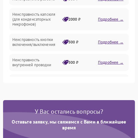
Механические повреждения
Неисправность капсюля
Аксессуары
(для конденсаторных
2000 ₽
Подробнее →
микрофонов)
Неисправность кнопки
500 ₽
Подробнее →
включения/выключения
Неисправность
500 ₽
Подробнее →
внутренней проводки
Неисправность
1500 ₽
Подробнее →
предусилителя
Поломка батарейного
отсека (для беспроводных
1000 ₽
Подробнее →
У Вас остались вопросы?
микрофонов)
Оставьте заявку, мы свяжемся с Вами в ближайшее
Неисправность антенны
время
(для беспроводных
1000 ₽
Подробнее →
микрофонов)