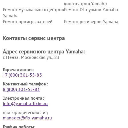
кинотеатров Yamaha
Ремонт музыкальных центров
Ремонт DJ-пультов Yamaha
Yamaha
Ремонт проигрывателей
Ремонт ресиверов Yamaha
винила Yamaha
Ремонт усилителей гитарных
Ремонт холодильников
Контакты сервис центра
Yamaha
Yamaha
Ремонт аудиосистем Yamaha
Ремонт микрофонов Yamaha
Адрес сервисного центра Yamaha:
г. Пенза, Московская ул., 83
Горячая линия:
+7 (800) 301-55-83
Контактный телефон:
8 (800) 301-55-83
Электронная почта:
info@yamaha-fixim.ru
для юридических лиц
manager@fix-yamaha.ru
График работы: