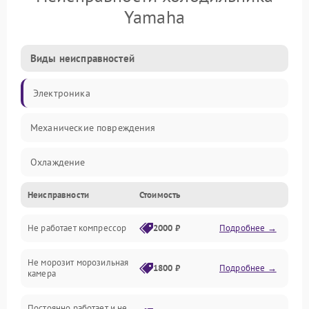
Yamaha
Виды неисправностей
Электроника
Механические повреждения
Охлаждение
Неисправности
Стоимость
Механика
Не работает компрессор
2000 ₽
Подробнее →
Электропитание
Не морозит морозильная
Дренаж
1800 ₽
Подробнее →
камера
Оттайка
Постоянно работает и не