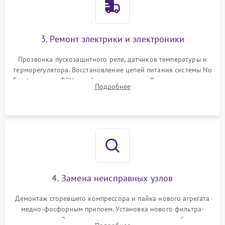
3. Ремонт электрики и электроники
Прозвонка пускозащитного реле, датчиков температуры и
терморегулятора. Восстановление цепей питания системы No
Frost, включая ТЭН оттайки и вентилятор. Ремонт или замена
Подробнее
платы управления при сбоях алгоритмов.
4. Замена неисправных узлов
Демонтаж сгоревшего компрессора и пайка нового агрегата
медно-фосфорным припоем. Установка нового фильтра-
осушителя. Замена изношенных вентиляторов обдува,