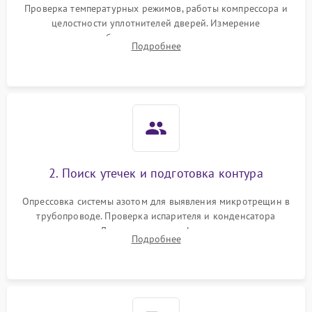
2000 ₽
Подробнее →
Проверка температурных режимов, работы компрессора и
работе
целостности уплотнителей дверей. Измерение
сопротивления обмоток мотора, проверка термостата и
Не включается
Подробнее
1000 ₽
Подробнее →
считывание кодов ошибок с электронного дисплея.
холодильник
Проблемы с системой
автоматической
1800 ₽
Подробнее →
разморозки
2. Поиск утечек и подготовка контура
Опрессовка системы азотом для выявления микротрещин в
трубопроводе. Проверка испарителя и конденсатора
течеискателем. Демонтаж старого фильтра-осушителя и
Подробнее
продувка капиллярной трубки для устранения засоров.