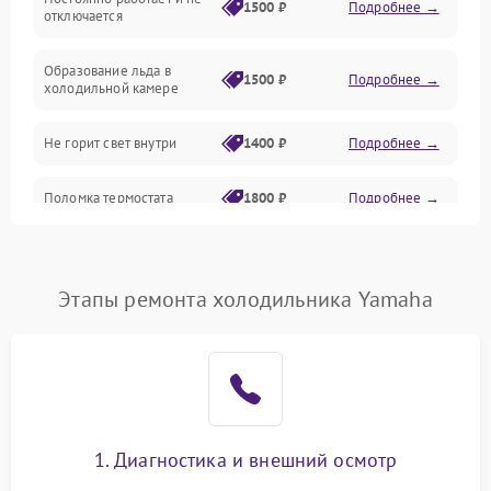
1500 ₽
Подробнее →
отключается
Программное обеспечение
Образование льда в
1500 ₽
Подробнее →
холодильной камере
Не горит свет внутри
1400 ₽
Подробнее →
Поломка термостата
1800 ₽
Подробнее →
Не работает вентилятор
1800 ₽
Подробнее →
Этапы ремонта холодильника Yamaha
Поломка системы No Frost
2600 ₽
Подробнее →
Образование конденсата
1800 ₽
Подробнее →
на стенках
Сбой в работе инвертора
2100 ₽
Подробнее →
1. Диагностика и внешний осмотр
Запах горелого при