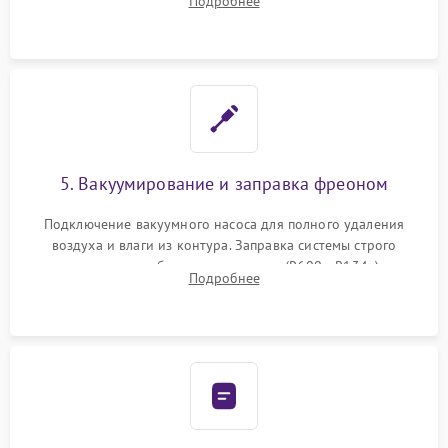
Подробнее
сломанных заслонок или поврежденных дверных петель.
5. Вакуумирование и заправка фреоном
Подключение вакуумного насоса для полного удаления
воздуха и влаги из контура. Заправка системы строго
дозированным объемом хладагента (R600a, R134a) по
Подробнее
электронным весам. Контроль рабочего давления в системе.