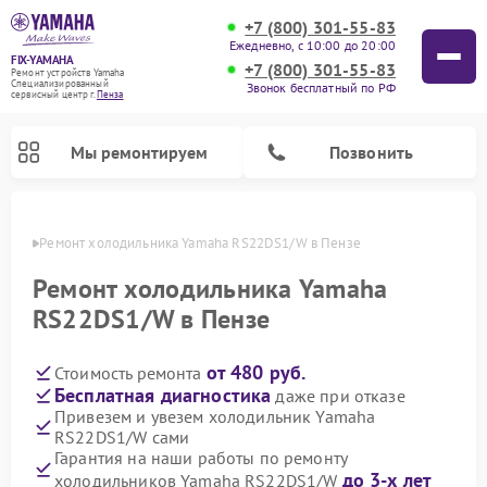
+7 (800) 301-55-83
Ежедневно, с 10:00 до 20:00
FIX-YAMAHA
+7 (800) 301-55-83
Ремонт устройств Yamaha
Специализированный
Звонок бесплатный по РФ
cервисный центр г.
Пенза
Мы ремонтируем
Позвонить
Пензе
Ремонт холодильника Yamaha RS22DS1/W в Пензе
Ремонт холодильника Yamaha
RS22DS1/W в Пензе
от 480 руб.
Стоимость ремонта
Бесплатная диагностика
даже при отказе
Привезем и увезем холодильник Yamaha
RS22DS1/W сами
Ремонт проигрывателей винила Yamaha
Ремонт микшерных пультов Yamaha
Ремонт музыкальных центров Yamaha
Ремонт усилителей гитарных Yamaha
Ремонт цифровых пианино Yamaha
Ремонт домашних кинотеатров Yamaha
Ремонт акустических систем Yamaha
Гарантия на наши работы по ремонту
до 3-х лет
холодильников Yamaha RS22DS1/W