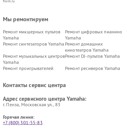
fixim.ru
Мы ремонтируем
Ремонт микшерных пультов
Ремонт цифровых пианино
Yamaha
Yamaha
Ремонт синтезаторов Yamaha
Ремонт домашних
кинотеатров Yamaha
Ремонт музыкальных центров
Ремонт DJ-пультов Yamaha
Yamaha
Ремонт проигрывателей
Ремонт ресиверов Yamaha
винила Yamaha
Ремонт усилителей гитарных
Ремонт холодильников
Контакты сервис центра
Yamaha
Yamaha
Ремонт аудиосистем Yamaha
Ремонт микрофонов Yamaha
Адрес сервисного центра Yamaha:
г. Пенза, Московская ул., 83
Горячая линия:
+7 (800) 301-55-83