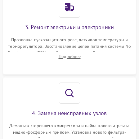
3. Ремонт электрики и электроники
Прозвонка пускозащитного реле, датчиков температуры и
терморегулятора. Восстановление цепей питания системы No
Frost, включая ТЭН оттайки и вентилятор. Ремонт или замена
Подробнее
платы управления при сбоях алгоритмов.
4. Замена неисправных узлов
Демонтаж сгоревшего компрессора и пайка нового агрегата
медно-фосфорным припоем. Установка нового фильтра-
осушителя. Замена изношенных вентиляторов обдува,