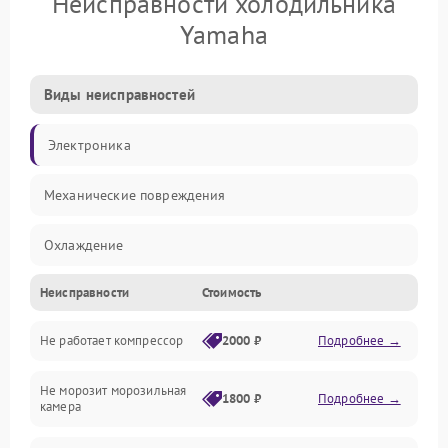
Неисправности холодильника
Yamaha
Виды неисправностей
Электроника
Механические повреждения
Охлаждение
Неисправности
Стоимость
Механика
Не работает компрессор
2000 ₽
Подробнее →
Электропитание
Не морозит морозильная
Дренаж
1800 ₽
Подробнее →
камера
Оттайка