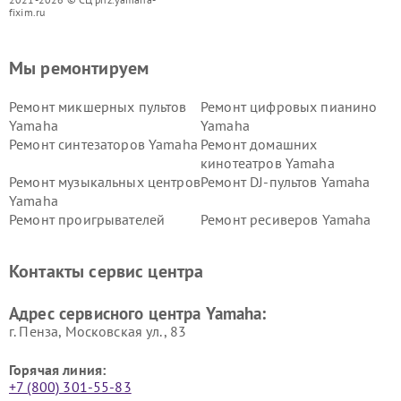
fixim.ru
Мы ремонтируем
Ремонт микшерных пультов
Ремонт цифровых пианино
Yamaha
Yamaha
Ремонт синтезаторов Yamaha
Ремонт домашних
кинотеатров Yamaha
Ремонт музыкальных центров
Ремонт DJ-пультов Yamaha
Yamaha
Ремонт проигрывателей
Ремонт ресиверов Yamaha
винила Yamaha
Ремонт усилителей гитарных
Ремонт холодильников
Контакты сервис центра
Yamaha
Yamaha
Ремонт аудиосистем Yamaha
Ремонт микрофонов Yamaha
Адрес сервисного центра Yamaha:
г. Пенза, Московская ул., 83
Горячая линия:
+7 (800) 301-55-83