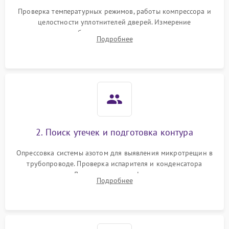
Запах горелого при
2000 ₽
Подробнее →
Проверка температурных режимов, работы компрессора и
работе
целостности уплотнителей дверей. Измерение
сопротивления обмоток мотора, проверка термостата и
Не включается
Подробнее
1000 ₽
Подробнее →
считывание кодов ошибок с электронного дисплея.
холодильник
Проблемы с системой
автоматической
1800 ₽
Подробнее →
разморозки
2. Поиск утечек и подготовка контура
Опрессовка системы азотом для выявления микротрещин в
трубопроводе. Проверка испарителя и конденсатора
течеискателем. Демонтаж старого фильтра-осушителя и
Подробнее
продувка капиллярной трубки для устранения засоров.