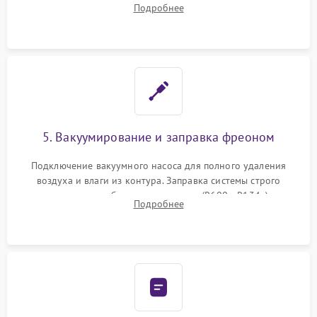
Подробнее
сломанных заслонок или поврежденных дверных петель.
5. Вакуумирование и заправка фреоном
Подключение вакуумного насоса для полного удаления
воздуха и влаги из контура. Заправка системы строго
дозированным объемом хладагента (R600a, R134a) по
Подробнее
электронным весам. Контроль рабочего давления в системе.