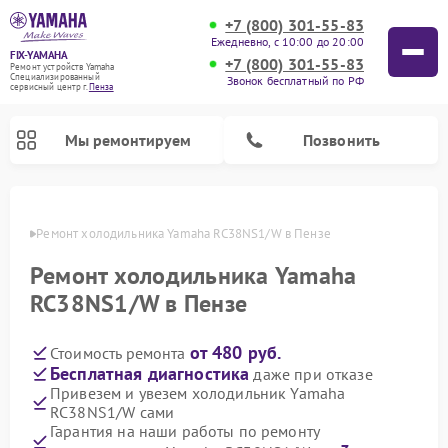
+7 (800) 301-55-83
Ежедневно, с 10:00 до 20:00
FIX-YAMAHA
+7 (800) 301-55-83
Ремонт устройств Yamaha
Специализированный
Звонок бесплатный по РФ
cервисный центр г.
Пенза
Мы ремонтируем
Позвонить
Пензе
Ремонт холодильника Yamaha RC38NS1/W в Пензе
Ремонт холодильника Yamaha
RC38NS1/W в Пензе
от 480 руб.
Стоимость ремонта
Бесплатная диагностика
даже при отказе
Привезем и увезем холодильник Yamaha
RC38NS1/W сами
Ремонт проигрывателей винила Yamaha
Ремонт микшерных пультов Yamaha
Ремонт музыкальных центров Yamaha
Ремонт усилителей гитарных Yamaha
Ремонт цифровых пианино Yamaha
Ремонт домашних кинотеатров Yamaha
Ремонт акустических систем Yamaha
Гарантия на наши работы по ремонту