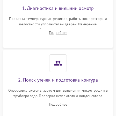
1. Диагностика и внешний осмотр
Проверка температурных режимов, работы компрессора и
целостности уплотнителей дверей. Измерение
сопротивления обмоток мотора, проверка термостата и
Подробнее
считывание кодов ошибок с электронного дисплея.
2. Поиск утечек и подготовка контура
Опрессовка системы азотом для выявления микротрещин в
трубопроводе. Проверка испарителя и конденсатора
течеискателем. Демонтаж старого фильтра-осушителя и
Подробнее
продувка капиллярной трубки для устранения засоров.