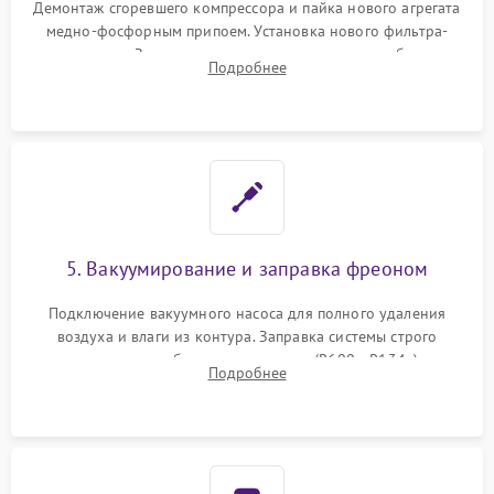
Демонтаж сгоревшего компрессора и пайка нового агрегата
медно-фосфорным припоем. Установка нового фильтра-
осушителя. Замена изношенных вентиляторов обдува,
Подробнее
сломанных заслонок или поврежденных дверных петель.
5. Вакуумирование и заправка фреоном
Подключение вакуумного насоса для полного удаления
воздуха и влаги из контура. Заправка системы строго
дозированным объемом хладагента (R600a, R134a) по
Подробнее
электронным весам. Контроль рабочего давления в системе.