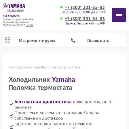
+7 (800) 301-55-83
Ежедневно, с 10:00 до 20:00
FIX-YAMAHA
+7 (800) 301-55-83
Ремонт устройств Yamaha
Специализированный
Звонок бесплатный по РФ
cервисный центр г.
Пенза
Мы ремонтируем
Позвонить
Пензе
Холодильник Yamaha поломка термостата
Холодильник
Yamaha
Поломка термостата
Бесплатная диагностика
даже при отказе от
ремонта
Привезем и увезем холодильник Yamaha
собственной доставкой
Ремонт проигрывателей винила Yamaha
Ремонт микшерных пультов Yamaha
Ремонт музыкальных центров Yamaha
Ремонт усилителей гитарных Yamaha
Ремонт цифровых пианино Yamaha
Ремонт домашних кинотеатров Yamaha
Ремонт акустических систем Yamaha
Гарантия на наши работы по ремонту