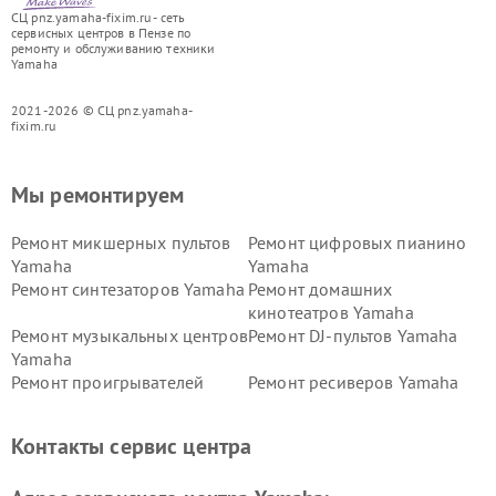
СЦ pnz.yamaha-fixim.ru - сеть
сервисных центров в Пензе по
ремонту и обслуживанию техники
Yamaha
2021-2026 © СЦ pnz.yamaha-
fixim.ru
Мы ремонтируем
Ремонт микшерных пультов
Ремонт цифровых пианино
Yamaha
Yamaha
Ремонт синтезаторов Yamaha
Ремонт домашних
кинотеатров Yamaha
Ремонт музыкальных центров
Ремонт DJ-пультов Yamaha
Yamaha
Ремонт проигрывателей
Ремонт ресиверов Yamaha
винила Yamaha
Ремонт усилителей гитарных
Ремонт холодильников
Контакты сервис центра
Yamaha
Yamaha
Ремонт аудиосистем Yamaha
Ремонт микрофонов Yamaha