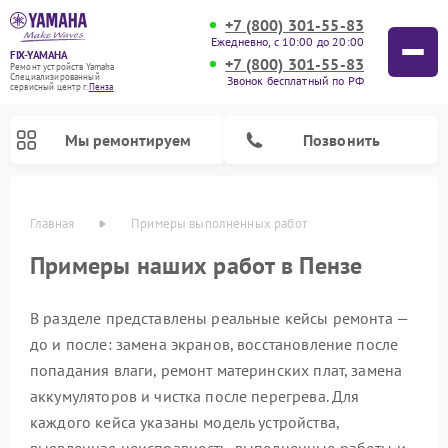
+7 (800) 301-55-83
Ежедневно, с 10:00 до 20:00
FIX-YAMAHA
+7 (800) 301-55-83
Ремонт устройств Yamaha
Специализированный
Звонок бесплатный по РФ
cервисный центр г.
Пенза
Мы ремонтируем
Позвонить
Главная
Примеры выполненных работ
Примеры наших работ в Пензе
В разделе представлены реальные кейсы ремонта —
до и после: замена экранов, восстановление после
попадания влаги, ремонт материнских плат, замена
аккумуляторов и чистка после перегрева. Для
Ремонт проигрывателей винила Yamaha
Ремонт микшерных пультов Yamaha
Ремонт музыкальных центров Yamaha
Ремонт усилителей гитарных Yamaha
Ремонт акустических систем Yamaha
Ремонт цифровых пианино Yamaha
Ремонт домашних кинотеатров Yamaha
каждого кейса указаны модель устройства,