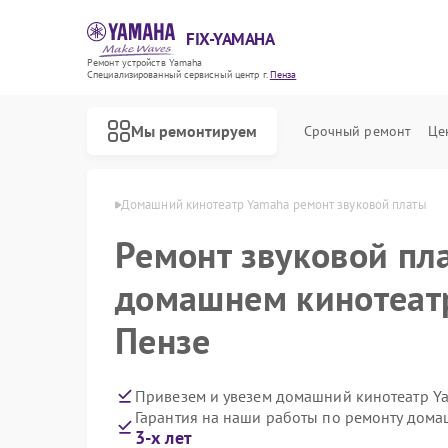
FIX-YAMAHA
Ремонт устройств Yamaha
Специализированный cервисный центр г.
Пенза
Мы ремонтируем
Срочный ремонт
Це
ров Yamaha в Пензе
Домашний кинотеатр Yamaha ремонт звуковой платы
Ремонт звуковой пл
домашнем кинотеат
Пензе
Привезем и увезем домашний кинотеатр Y
Гарантия на наши работы по ремонту дом
3-х лет
Ремонт микшерных пультов Yamaha
Ремонт цифровых пианино Yamaha
Ремонт музыкальных центров Yamaha
Ремонт проигрывателей винила Yamaha
Ремонт усилителей гитарных Yamaha
Ремонт холодильников Yamaha
Ремонт акустических систем Yamaha