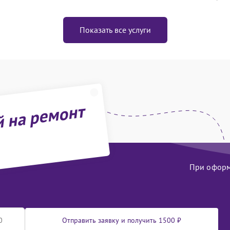
Показать все услуги
й на ремонт
При оформл
Отправить заявку и получить 1500 ₽