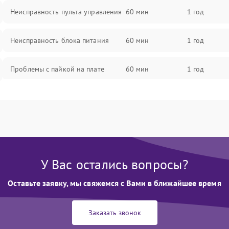
Неисправность пульта управления
60 мин
1 год
Неисправность блока питания
60 мин
1 год
Проблемы с пайкой на плате
60 мин
1 год
Неисправность процессора
60 мин
1 год
Неисправность Wi-Fi/Bluetooth
60 мин
1 год
модуля
У Вас остались вопросы?
Неисправность разъемов (RCA,
60 мин
1 год
Optical)
Оставьте заявку, мы свяжемся с Вами в ближайшее время
Повреждение проводов внутри
60 мин
1 год
системы
Заказать звонок