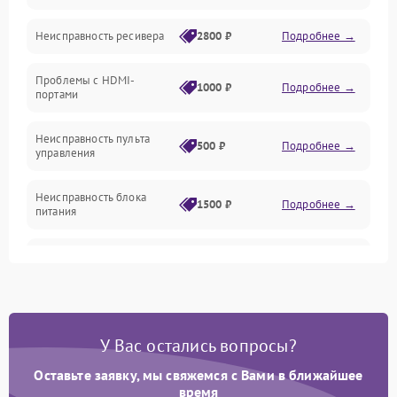
Механические повреждения
Неисправность ресивера
2800 ₽
Подробнее →
Электроника/Акустика
Проблемы с HDMI-
1000 ₽
Подробнее →
портами
Управление
Неисправность пульта
500 ₽
Подробнее →
управления
Неисправность блока
1500 ₽
Подробнее →
питания
Проблемы с пайкой на
1000 ₽
Подробнее →
плате
Неисправность
2800 ₽
Подробнее →
процессора
У Вас остались вопросы?
Неисправность Wi-
Оставьте заявку, мы свяжемся с Вами в ближайшее
1500 ₽
Подробнее →
Fi/Bluetooth модуля
время