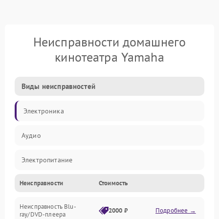
Неисправности домашнего
кинотеатра Yamaha
Виды неисправностей
Электроника
Аудио
Электропитание
Неисправности
Стоимость
Интерфейсы
Неисправность Blu-
Акустика
2000 ₽
Подробнее →
ray/DVD-плеера