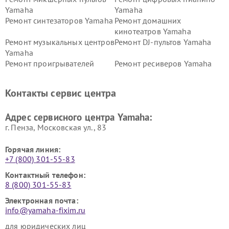
Yamaha
Yamaha
Ремонт синтезаторов Yamaha
Ремонт домашних
кинотеатров Yamaha
Ремонт музыкальных центров
Ремонт DJ-пультов Yamaha
Yamaha
Ремонт проигрывателей
Ремонт ресиверов Yamaha
винила Yamaha
Ремонт усилителей гитарных
Ремонт холодильников
Контакты сервис центра
Yamaha
Yamaha
Ремонт аудиосистем Yamaha
Ремонт микрофонов Yamaha
Адрес сервисного центра Yamaha:
г. Пенза, Московская ул., 83
Горячая линия:
+7 (800) 301-55-83
Контактный телефон:
8 (800) 301-55-83
Электронная почта:
info@yamaha-fixim.ru
для юридических лиц