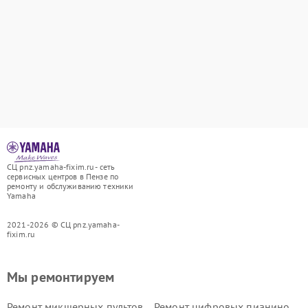
СЦ pnz.yamaha-fixim.ru - сеть
сервисных центров в Пензе по
ремонту и обслуживанию техники
Yamaha
2021-2026 © СЦ pnz.yamaha-
fixim.ru
Мы ремонтируем
Ремонт микшерных пультов
Ремонт цифровых пианино