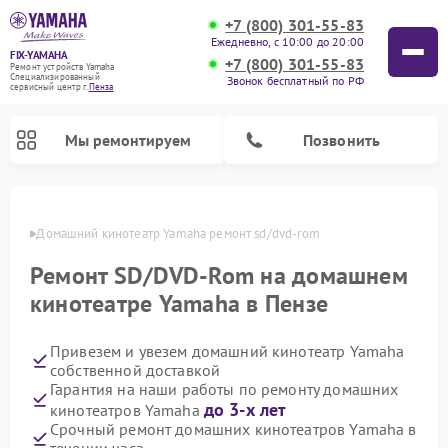
+7 (800) 301-55-83
Ежедневно, с 10:00 до 20:00
FIX-YAMAHA
+7 (800) 301-55-83
Ремонт устройств Yamaha
Специализированный
Звонок бесплатный по РФ
cервисный центр г.
Пенза
Мы ремонтируем
Позвонить
Пензе
Домашний кинотеатр Yamaha ремонт sd/dvd-rom
Ремонт SD/DVD-Rom на домашнем
кинотеатре Yamaha в Пензе
Привезем и увезем домашний кинотеатр Yamaha
собственной доставкой
Гарантия на наши работы по ремонту домашних
до 3-х лет
кинотеатров Yamaha
Ремонт микшерных пультов Yamaha
Ремонт проигрывателей винила Yamaha
Ремонт цифровых пианино Yamaha
Ремонт музыкальных центров Yamaha
Ремонт усилителей гитарных Yamaha
Ремонт акустических систем Yamaha
Срочный ремонт домашних кинотеатров Yamaha в