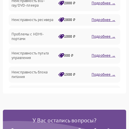
Неисправность Blu-
Акустика
2000 ₽
Подробнее →
ray/DVD-плеера
Механические повреждения
Неисправность ресивера
2800 ₽
Подробнее →
Электроника/Акустика
Проблемы с HDMI-
1000 ₽
Подробнее →
портами
Управление
Неисправность пульта
500 ₽
Подробнее →
управления
Неисправность блока
1500 ₽
Подробнее →
питания
Проблемы с пайкой на
1000 ₽
Подробнее →
плате
Неисправность
2800 ₽
Подробнее →
процессора
У Вас остались вопросы?