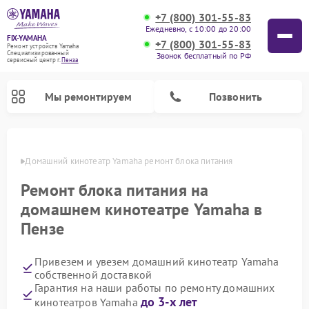
+7 (800) 301-55-83
Ежедневно, с 10:00 до 20:00
FIX-YAMAHA
+7 (800) 301-55-83
Ремонт устройств Yamaha
Специализированный
Звонок бесплатный по РФ
cервисный центр г.
Пенза
Мы ремонтируем
Позвонить
Пензе
Домашний кинотеатр Yamaha ремонт блока питания
Ремонт блока питания на
домашнем кинотеатре Yamaha в
Пензе
Привезем и увезем домашний кинотеатр Yamaha
собственной доставкой
Ремонт микшерных пультов Yamaha
Ремонт проигрывателей винила Yamaha
Ремонт цифровых пианино Yamaha
Ремонт музыкальных центров Yamaha
Ремонт усилителей гитарных Yamaha
Ремонт акустических систем Yamaha
Гарантия на наши работы по ремонту домашних
до 3-х лет
кинотеатров Yamaha