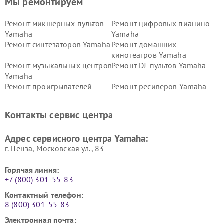
Мы ремонтируем
Ремонт микшерных пультов
Ремонт цифровых пианино
Yamaha
Yamaha
Ремонт синтезаторов Yamaha
Ремонт домашних
кинотеатров Yamaha
Ремонт музыкальных центров
Ремонт DJ-пультов Yamaha
Yamaha
Ремонт проигрывателей
Ремонт ресиверов Yamaha
винила Yamaha
Ремонт усилителей гитарных
Ремонт холодильников
Контакты сервис центра
Yamaha
Yamaha
Ремонт аудиосистем Yamaha
Ремонт микрофонов Yamaha
Адрес сервисного центра Yamaha:
г. Пенза, Московская ул., 83
Горячая линия:
+7 (800) 301-55-83
Контактный телефон:
8 (800) 301-55-83
Электронная почта: