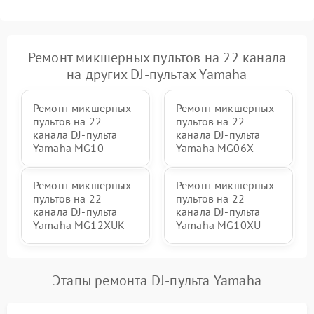
Неисправность системы
1000 ₽
Подробнее →
защиты от перегрева
Ремонт микшерных пультов на 22 канала
Поломка системы защиты
1000 ₽
Подробнее →
на других DJ-пультах Yamaha
от перенапряжения
Ремонт микшерных
Ремонт микшерных
пультов на 22
пультов на 22
канала DJ-пульта
канала DJ-пульта
Yamaha MG10
Yamaha MG06X
Ремонт микшерных
Ремонт микшерных
пультов на 22
пультов на 22
канала DJ-пульта
канала DJ-пульта
Yamaha MG12XUK
Yamaha MG10XU
Этапы ремонта DJ-пульта Yamaha