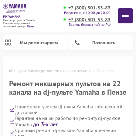
+7 (800) 301-55-83
Ежедневно, с 10:00 до 20:00
FIX-YAMAHA
+7 (800) 301-55-83
Ремонт устройств Yamaha
Специализированный
Звонок бесплатный по РФ
cервисный центр г.
Пенза
Мы ремонтируем
Позвонить
Пензе
DJ-пульт Yamaha ремонт микшерных пультов на 22 канала
Ремонт микшерных пультов на 22
канала на dj-пульте Yamaha в Пензе
Привезем и увезем dj-пульт Yamaha собственной
доставкой
Гарантия на наши работы по ремонту dj-пультов
до 3-х лет
Yamaha
Ремонт микшерных пультов Yamaha
Ремонт музыкальных центров Yamaha
Ремонт проигрывателей винила Yamaha
Ремонт цифровых пианино Yamaha
Ремонт домашних кинотеатров Yamaha
Ремонт усилителей гитарных Yamaha
Ремонт акустических систем Yamaha
Срочный ремонт dj-пультов Yamaha в течении