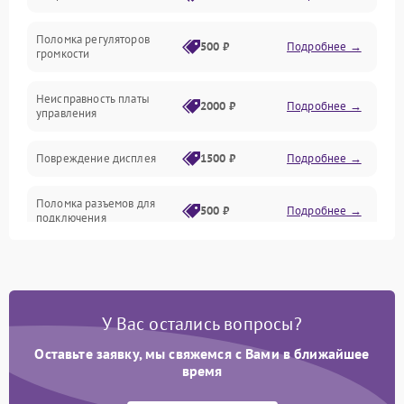
Поломка регуляторов
Механика
500 ₽
Подробнее →
громкости
Корпус/Герметичность
Неисправность платы
2000 ₽
Подробнее →
управления
Повреждение дисплея
1500 ₽
Подробнее →
Поломка разъемов для
500 ₽
Подробнее →
подключения
Неисправность системы
1000 ₽
Подробнее →
питания
У Вас остались вопросы?
Повреждение проводов
500 ₽
Подробнее →
Оставьте заявку, мы свяжемся с Вами в ближайшее
Неисправность системы
время
1000 ₽
Подробнее →
защиты от перегрузок