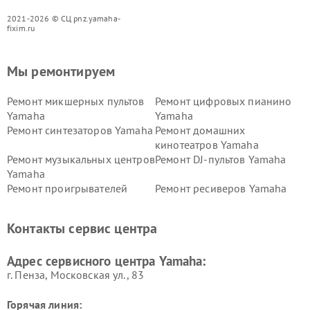
2021-2026 © СЦ pnz.yamaha-
fixim.ru
Мы ремонтируем
Ремонт микшерных пультов
Ремонт цифровых пианино
Yamaha
Yamaha
Ремонт синтезаторов Yamaha
Ремонт домашних
кинотеатров Yamaha
Ремонт музыкальных центров
Ремонт DJ-пультов Yamaha
Yamaha
Ремонт проигрывателей
Ремонт ресиверов Yamaha
винила Yamaha
Ремонт усилителей гитарных
Ремонт холодильников
Контакты сервис центра
Yamaha
Yamaha
Ремонт аудиосистем Yamaha
Ремонт микрофонов Yamaha
Адрес сервисного центра Yamaha:
г. Пенза, Московская ул., 83
Горячая линия: