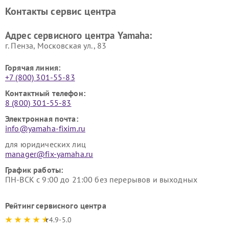
Ремонт усилителей гитарных
Ремонт холодильников
Контакты сервис центра
Yamaha
Yamaha
Ремонт аудиосистем Yamaha
Ремонт микрофонов Yamaha
Адрес сервисного центра Yamaha:
г. Пенза, Московская ул., 83
Горячая линия:
+7 (800) 301-55-83
Контактный телефон:
8 (800) 301-55-83
Электронная почта:
info@yamaha-fixim.ru
для юридических лиц
manager@fix-yamaha.ru
График работы:
ПН-ВСК с 9:00 до 21:00 без перерывов и выходных
Рейтинг сервисного центра
4.9-5.0