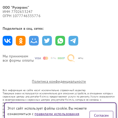
ООО "Русервис"
ИНН 7702633247
ОГРН 1077746335776
Поделиться в соц. сетях:
Мы принимаем
все формы оплаты
Политика конфиденциальности
Вся информация на сайте носит исключительно справочный характер.
Товарные знаки используются исключительно для описания устройств, в отношении которых
сервисные центры pnz.yamaha-fixim.ru предоставляют услуги по ремонту. Услуги оказываются
в неавторизованных сервисных центрах pnz.yamaha-fixim.ru, которые не связаны с
правообладателями товарных знаков или их официальными представителями.
Ремонт осуществляется для устройств, уже введенных в гражданский оборот в соответствии
Этот сайт использует файлы cookie. Вы можете
со статьей 1487 ГК РФ.
Использование товарных знаков не преследует цели индивидуализации услуг или введения
ознакомиться с
правилами использования
Согласен
потребителей в заблуждение, а служит для информирования о предоставляемых услугах по