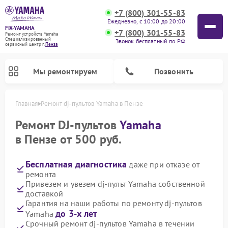
+7 (800) 301-55-83
Ежедневно, с 10:00 до 20:00
FIX-YAMAHA
+7 (800) 301-55-83
Ремонт устройств Yamaha
Специализированный
Звонок бесплатный по РФ
cервисный центр г.
Пенза
Мы ремонтируем
Позвонить
Главная
Ремонт dj-пультов Yamaha в Пензе
Ремонт DJ-пультов
Yamaha
в Пензе от 500 руб.
Бесплатная диагностика
даже при отказе от
ремонта
Привезем и увезем dj-пульт Yamaha собственной
доставкой
Гарантия на наши работы по ремонту dj-пультов
Ремонт микшерных пультов Yamaha
Ремонт музыкальных центров Yamaha
Ремонт проигрывателей винила Yamaha
Ремонт цифровых пианино Yamaha
Ремонт домашних кинотеатров Yamaha
Ремонт усилителей гитарных Yamaha
Ремонт акустических систем Yamaha
до 3-х лет
Yamaha
Срочный ремонт dj-пультов Yamaha в течении