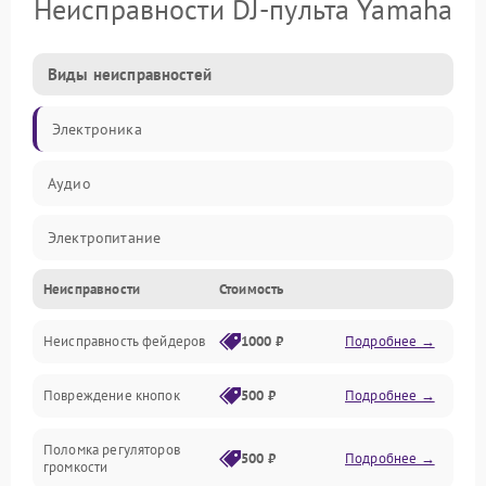
Неисправности DJ-пульта Yamaha
Виды неисправностей
Электроника
Аудио
Электропитание
Неисправности
Стоимость
Управление
Неисправность фейдеров
1000 ₽
Подробнее →
Интерфейсы
Повреждение кнопок
500 ₽
Подробнее →
Механические повреждения
Поломка регуляторов
Механика
500 ₽
Подробнее →
громкости