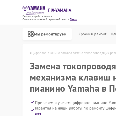
FIX-YAMAHA
Ремонт устройств Yamaha
Специализированный cервисный центр г.
Пенза
Мы ремонтируем
Срочный ремонт
Це
ино Yamaha в Пензе
Цифровое пианино Yamaha замена токопроводящих рез
Замена токопровод
механизма клавиш 
пианино Yamaha в П
Привезем и увезем цифровое пианино Yam
Гарантия на наши работы по ремонту циф
лет
Ремонт микшерных пультов Yamaha
Ремонт домашних кинотеатров Yamaha
Ремонт музыкальных центров Yamaha
Ремонт проигрывателей винила Yamaha
Ремонт усилителей гитарных Yamaha
Ремонт холодильников Yamaha
Ремонт акустических систем Yamaha