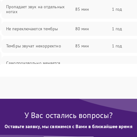
Пропадает звук на отдельных
85 мин
1 год
нотах
Не переключаются тембры
80 мин
1 год
Тембры звучат некорректно
85 мин
1 год
Самопроизвольно меняется
85 мин
1 год
громкость
У Вас остались вопросы?
Оставьте заявку, мы свяжемся с Вами в ближайшее время