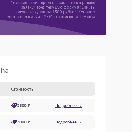
*Условия акции предполагают, что отправляя
заявку через текущую форму акции, вы
получаете купон на 1500 рублей. Купоном
можно оплатить до 25% от стоимости ремонта
aha
Стоимость
3500 ₽
Подробнее →
3000 ₽
Подробнее →