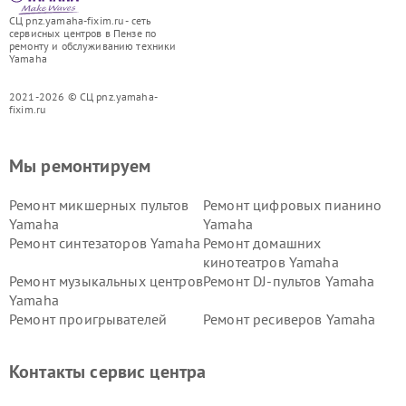
СЦ pnz.yamaha-fixim.ru - сеть
сервисных центров в Пензе по
ремонту и обслуживанию техники
Yamaha
2021-2026 © СЦ pnz.yamaha-
fixim.ru
Мы ремонтируем
Ремонт микшерных пультов
Ремонт цифровых пианино
Yamaha
Yamaha
Ремонт синтезаторов Yamaha
Ремонт домашних
кинотеатров Yamaha
Ремонт музыкальных центров
Ремонт DJ-пультов Yamaha
Yamaha
Ремонт проигрывателей
Ремонт ресиверов Yamaha
винила Yamaha
Ремонт усилителей гитарных
Ремонт холодильников
Контакты сервис центра
Yamaha
Yamaha
Ремонт аудиосистем Yamaha
Ремонт микрофонов Yamaha