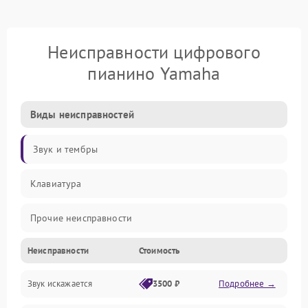
Неисправности цифрового
пианино Yamaha
Виды неисправностей
Звук и тембры
Клавиатура
Прочие неисправности
Неисправности
Стоимость
Включение и работа
Звук искажается
3500 ₽
Подробнее →
Управление и электроника