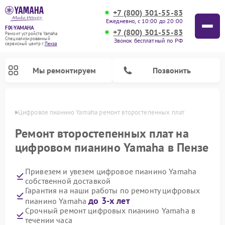
+7 (800) 301-55-83
Ежедневно, с 10:00 до 20:00
FIX-YAMAHA
+7 (800) 301-55-83
Ремонт устройств Yamaha
Специализированный
Звонок бесплатный по РФ
cервисный центр г.
Пенза
Мы ремонтируем
Позвонить
Пензе
Цифровое пианино Yamaha ремонт второстепенных плат
Ремонт второстепенных плат на
цифровом пианино Yamaha в Пензе
Привезем и увезем цифровое пианино Yamaha
собственной доставкой
Гарантия на наши работы по ремонту цифровых
до 3-х лет
пианино Yamaha
Ремонт микшерных пультов Yamaha
Ремонт домашних кинотеатров Yamaha
Ремонт проигрывателей винила Yamaha
Ремонт музыкальных центров Yamaha
Ремонт усилителей гитарных Yamaha
Ремонт акустических систем Yamaha
Срочный ремонт цифровых пианино Yamaha в
течении часа