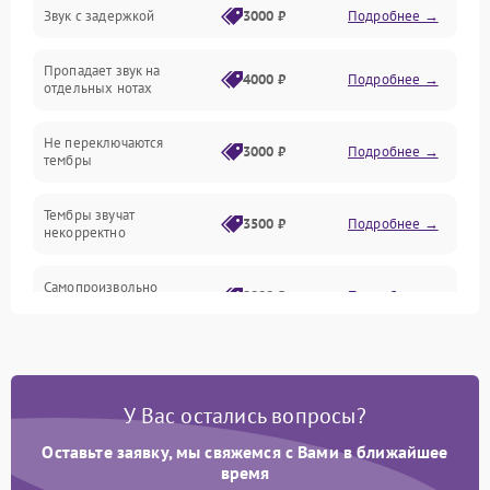
Звук с задержкой
3000 ₽
Подробнее →
Подключения и интерфейсы
Пропадает звук на
Педали и стойка
4000 ₽
Подробнее →
отдельных нотах
Электроника
Не переключаются
3000 ₽
Подробнее →
тембры
Механические повреждения
Тембры звучат
3500 ₽
Подробнее →
некорректно
Аудио
Самопроизвольно
Оптика
2800 ₽
Подробнее →
меняется громкость
У Вас остались вопросы?
Оставьте заявку, мы свяжемся с Вами в ближайшее
время