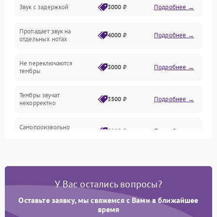
Звук с задержкой
3000 ₽
Подробнее →
Подключения и интерфейсы
Пропадает звук на
Педали и стойка
4000 ₽
Подробнее →
отдельных нотах
Электроника
Не переключаются
3000 ₽
Подробнее →
тембры
Механические повреждения
Тембры звучат
3500 ₽
Подробнее →
некорректно
Аудио
Самопроизвольно
Оптика
2800 ₽
Подробнее →
меняется громкость
У Вас остались вопросы?
Оставьте заявку, мы свяжемся с Вами в ближайшее
время