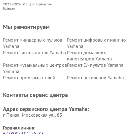
2021-2026 © СЦ pnz.yamaha-
fixim.ru
Мы ремонтируем
Ремонт микшерных пультов
Ремонт цифровых пианино
Yamaha
Yamaha
Ремонт синтезаторов Yamaha
Ремонт домашних
кинотеатров Yamaha
Ремонт музыкальных центров
Ремонт DJ-пультов Yamaha
Yamaha
Ремонт проигрывателей
Ремонт ресиверов Yamaha
винила Yamaha
Ремонт усилителей гитарных
Ремонт холодильников
Контакты сервис центра
Yamaha
Yamaha
Ремонт аудиосистем Yamaha
Ремонт микрофонов Yamaha
Адрес сервисного центра Yamaha:
г. Пенза, Московская ул., 83
Горячая линия:
+7 (800) 301-55-83