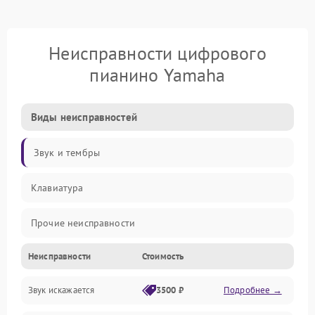
Неисправности цифрового
пианино Yamaha
Виды неисправностей
Звук и тембры
Клавиатура
Прочие неисправности
Неисправности
Стоимость
Включение и работа
Звук искажается
3500 ₽
Подробнее →
Управление и электроника