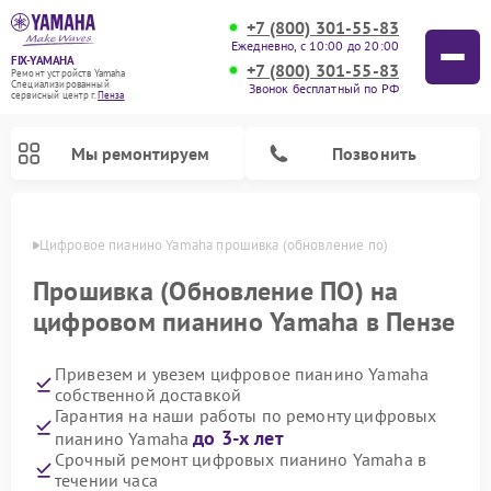
+7 (800) 301-55-83
Ежедневно, с 10:00 до 20:00
FIX-YAMAHA
+7 (800) 301-55-83
Ремонт устройств Yamaha
Специализированный
Звонок бесплатный по РФ
cервисный центр г.
Пенза
Мы ремонтируем
Позвонить
Пензе
Цифровое пианино Yamaha прошивка (обновление по)
Прошивка (Обновление ПО) на
цифровом пианино Yamaha в Пензе
Привезем и увезем цифровое пианино Yamaha
собственной доставкой
Гарантия на наши работы по ремонту цифровых
до 3-х лет
пианино Yamaha
Ремонт микшерных пультов Yamaha
Ремонт домашних кинотеатров Yamaha
Ремонт проигрывателей винила Yamaha
Ремонт музыкальных центров Yamaha
Ремонт усилителей гитарных Yamaha
Ремонт акустических систем Yamaha
Срочный ремонт цифровых пианино Yamaha в
течении часа