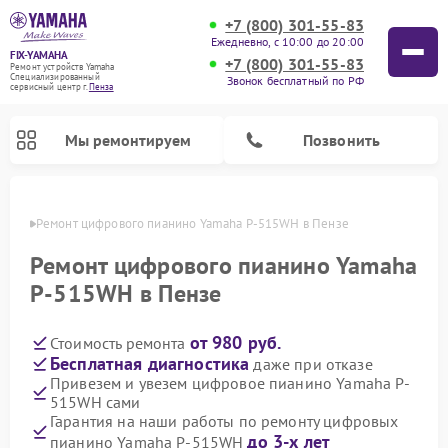
+7 (800) 301-55-83
Ежедневно, с 10:00 до 20:00
FIX-YAMAHA
+7 (800) 301-55-83
Ремонт устройств Yamaha
Специализированный
Звонок бесплатный по РФ
cервисный центр г.
Пенза
Мы ремонтируем
Позвонить
Пензе
Ремонт цифрового пианино Yamaha P-515WH в Пензе
Ремонт цифрового пианино Yamaha
P-515WH в Пензе
от 980 руб.
Стоимость ремонта
Бесплатная диагностика
даже при отказе
Привезем и увезем цифровое пианино Yamaha P-
515WH сами
Ремонт микшерных пультов Yamaha
Ремонт домашних кинотеатров Yamaha
Ремонт проигрывателей винила Yamaha
Ремонт музыкальных центров Yamaha
Ремонт усилителей гитарных Yamaha
Ремонт акустических систем Yamaha
Гарантия на наши работы по ремонту цифровых
до 3-х лет
пианино Yamaha P-515WH