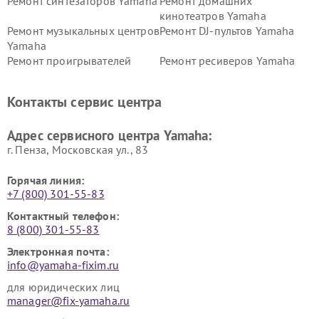
Ремонт синтезаторов Yamaha
Ремонт домашних
кинотеатров Yamaha
Ремонт музыкальных центров
Ремонт DJ-пультов Yamaha
Yamaha
Ремонт проигрывателей
Ремонт ресиверов Yamaha
винила Yamaha
Ремонт усилителей гитарных
Ремонт холодильников
Контакты сервис центра
Yamaha
Yamaha
Ремонт аудиосистем Yamaha
Ремонт микрофонов Yamaha
Адрес сервисного центра Yamaha:
г. Пенза, Московская ул., 83
Горячая линия:
+7 (800) 301-55-83
Контактный телефон:
8 (800) 301-55-83
Электронная почта:
info@yamaha-fixim.ru
для юридических лиц
manager@fix-yamaha.ru