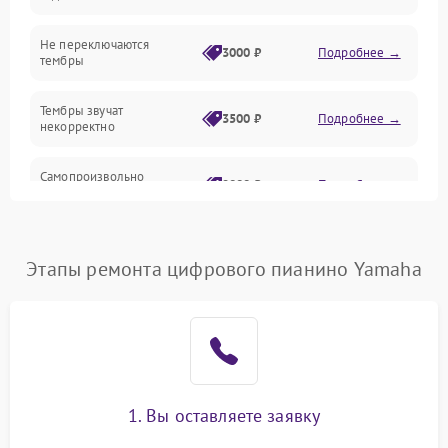
Электроника
Не переключаются
3000 ₽
Подробнее →
тембры
Механические повреждения
Тембры звучат
3500 ₽
Подробнее →
некорректно
Аудио
Самопроизвольно
Оптика
2800 ₽
Подробнее →
меняется громкость
Этапы ремонта цифрового пианино Yamaha
1. Вы оставляете заявку