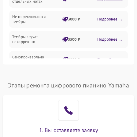
отдельных нотах
Электроника
Не переключаются
3000 ₽
Подробнее →
тембры
Механические повреждения
Тембры звучат
3500 ₽
Подробнее →
некорректно
Аудио
Самопроизвольно
Оптика
2800 ₽
Подробнее →
меняется громкость
Этапы ремонта цифрового пианино Yamaha
1. Вы оставляете заявку