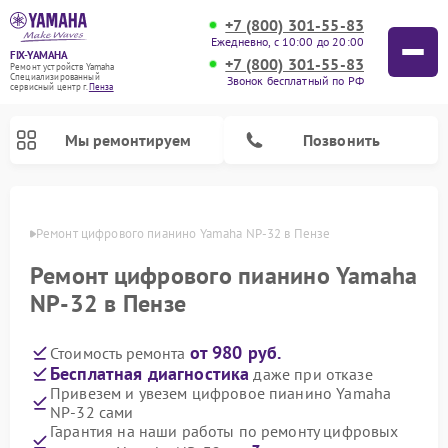
+7 (800) 301-55-83
Ежедневно, с 10:00 до 20:00
FIX-YAMAHA
+7 (800) 301-55-83
Ремонт устройств Yamaha
Специализированный
Звонок бесплатный по РФ
cервисный центр г.
Пенза
Мы ремонтируем
Позвонить
Пензе
Ремонт цифрового пианино Yamaha NP-32 в Пензе
Ремонт цифрового пианино Yamaha
NP-32 в Пензе
от 980 руб.
Стоимость ремонта
Бесплатная диагностика
даже при отказе
Привезем и увезем цифровое пианино Yamaha
NP-32 сами
Ремонт микшерных пультов Yamaha
Ремонт домашних кинотеатров Yamaha
Ремонт проигрывателей винила Yamaha
Ремонт музыкальных центров Yamaha
Ремонт усилителей гитарных Yamaha
Ремонт акустических систем Yamaha
Гарантия на наши работы по ремонту цифровых