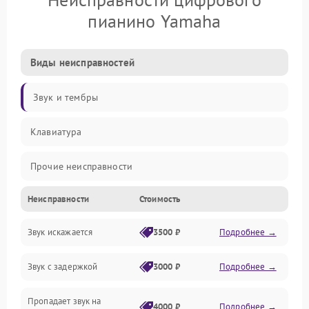
пианино Yamaha
Виды неисправностей
Звук и тембры
Клавиатура
Прочие неисправности
Неисправности
Стоимость
Включение и работа
Звук искажается
3500 ₽
Подробнее →
Управление и электроника
Звук с задержкой
3000 ₽
Подробнее →
Подключения и интерфейсы
Пропадает звук на
Педали и стойка
4000 ₽
Подробнее →