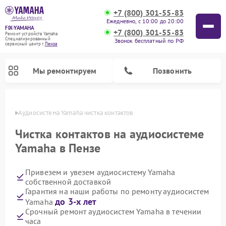
+7 (800) 301-55-83
Ежедневно, с 10:00 до 20:00
FIX-YAMAHA
+7 (800) 301-55-83
Ремонт устройств Yamaha
Специализированный
Звонок бесплатный по РФ
cервисный центр г.
Пенза
Мы ремонтируем
Позвонить
Пензе
Аудиосистема Yamaha чистка контактов
Чистка контактов на аудиосистеме
Yamaha в Пензе
Привезем и увезем аудиосистему Yamaha
собственной доставкой
Гарантия на наши работы по ремонту аудиосистем
до 3-х лет
Yamaha
Ремонт проигрывателей винила Yamaha
Ремонт микшерных пультов Yamaha
Ремонт музыкальных центров Yamaha
Ремонт усилителей гитарных Yamaha
Ремонт цифровых пианино Yamaha
Ремонт домашних кинотеатров Yamaha
Ремонт акустических систем Yamaha
Срочный ремонт аудиосистем Yamaha в течении
часа