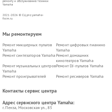
ремонту и обслуживанию техники
Yamaha
2021-2026 © СЦ pnz.yamaha-
fixim.ru
Мы ремонтируем
Ремонт микшерных пультов
Ремонт цифровых пианино
Yamaha
Yamaha
Ремонт синтезаторов Yamaha
Ремонт домашних
кинотеатров Yamaha
Ремонт музыкальных центров
Ремонт DJ-пультов Yamaha
Yamaha
Ремонт проигрывателей
Ремонт ресиверов Yamaha
винила Yamaha
Ремонт усилителей гитарных
Ремонт холодильников
Контакты сервис центра
Yamaha
Yamaha
Ремонт аудиосистем Yamaha
Ремонт микрофонов Yamaha
Адрес сервисного центра Yamaha:
г. Пенза, Московская ул., 83