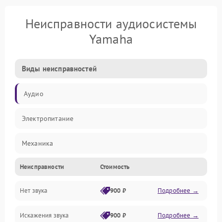
Неисправности аудиосистемы
Yamaha
Виды неисправностей
Аудио
Электропитание
Механика
Неисправности
Стоимость
Управление
Нет звука
900 ₽
Подробнее →
Корпус/Герметичность
Искажения звука
900 ₽
Подробнее →
Электронные компоненты