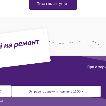
Показать все услуги
й на ремонт
При оформл
Отправить заявку и получить 1500 ₽
сти