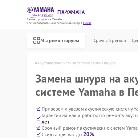
FIX-YAMAHA
Ремонт устройств Yamaha
Специализированный cервисный центр г.
Пенза
Мы ремонтируем
Срочный ремонт
Це
стем Yamaha в Пензе
Акустическая система Yamaha замена шнура
Замена шнура на ак
системе Yamaha в П
Привезем и увезем акустическую систему 
Гарантия на наши работы по ремонту акус
лет
Срочный ремонт акустических систем Yama
20%
Скидка для вас до
Ремонт микшерных пультов Yamaha
Ремонт цифровых пианино Yamaha
Ремонт домашних кинотеатров Yamaha
Ремонт музыкальных центров Yamaha
Ремонт проигрывателей винила Yamaha
Ремонт усилителей гитарных Yamaha
Ремонт холодильников Yamaha