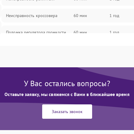
Неисправность кроссовера
60 мин
1 год
Поломка регулятора громкости
60 мин
1 год
Неисправность системы защиты от
60 мин
1 год
перегрузок
Поломка системы автоматического
60 мин
1 год
отключения
У Вас остались вопросы?
Неисправность системы защиты от
Оставьте заявку, мы свяжемся с Вами в ближайшее время
60 мин
1 год
короткого замыкания
Заказать звонок
Повреждение системы защиты от
60 мин
1 год
перегрева