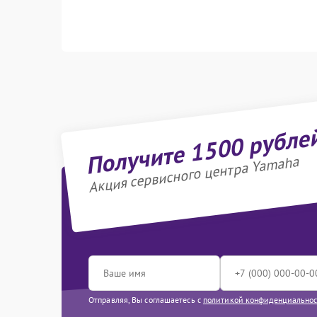
Получите 1500 рубле
Акция сервисного центра Yamaha
Отправляя, Вы соглашаетесь с
политикой конфиденциально